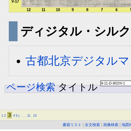
V-17
12
11
10
9
8
7
6
ディジタル・シルク
古都北京デジタルマ
ページ検索
タイトル
3
1
2
4
5
|
.
.
.
.
11
.
13
書籍リスト
|
全文検索
|
画像検索
|
地図