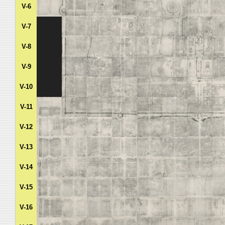
V-6
V-7
V-8
V-9
V-10
V-11
V-12
V-13
V-14
V-15
V-16