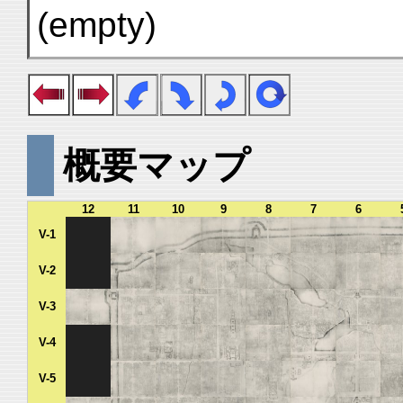
(empty)
概要マップ
12
11
10
9
8
7
6
V-1
V-2
V-3
V-4
V-5