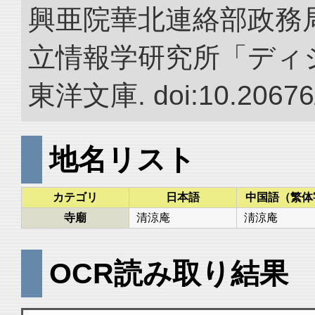
興亜院華北連絡部政務局調
立情報学研究所「ディ
東洋文庫. doi:10.20676
地名リスト
カテゴリ
日本語
中国語（繁体
寺廟
清涼庵
淸涼庵
OCR読み取り結果