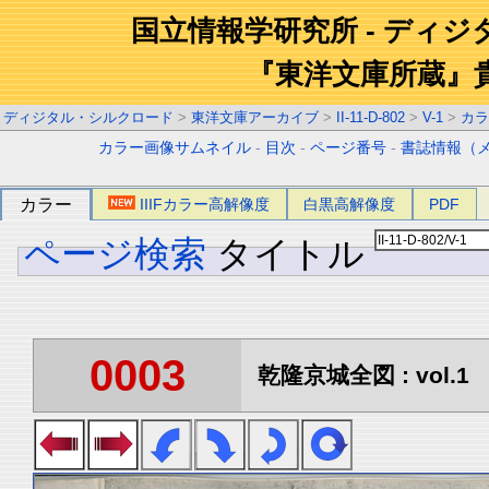
国立情報学研究所 - ディ
『東洋文庫所蔵』
ディジタル・シルクロード
>
東洋文庫アーカイブ
>
II-11-D-802
>
V-1
>
カラ
カラー画像サムネイル
-
目次
-
ページ番号
-
書誌情報（
カラー
IIIFカラー高解像度
白黒高解像度
PDF
ページ検索
タイトル
0003
乾隆京城全図 : vol.1