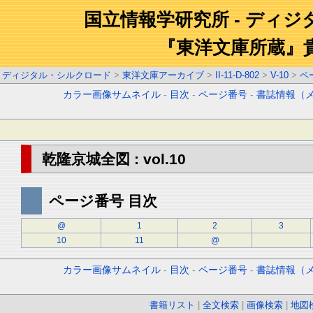
国立情報学研究所 - ディ
『東洋文庫所蔵』
ディジタル・シルクロード
>
東洋文庫アーカイブ
>
II-11-D-802
>
V-10
>
ペ
カラー画像サムネイル
-
目次
-
ページ番号
-
書誌情報（
乾隆京城全図 : vol.10
ページ番号 目次
@
1
2
3
10
11
@
カラー画像サムネイル
-
目次
-
ページ番号
-
書誌情報（
書籍リスト
|
全文検索
|
画像検索
|
地図