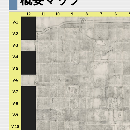
12
11
10
9
8
7
6
V-1
V-2
V-3
V-4
V-5
V-6
V-7
V-8
V-9
V-10