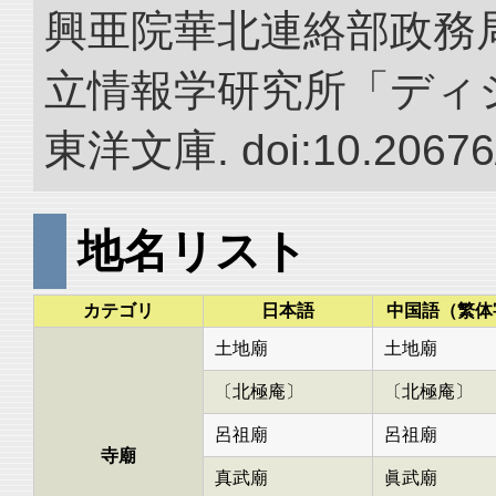
興亜院華北連絡部政務局調
立情報学研究所「ディ
東洋文庫. doi:10.20676
地名リスト
カテゴリ
日本語
中国語（繁体
土地廟
土地廟
〔北極庵〕
〔北極庵〕
呂祖廟
呂祖廟
寺廟
真武廟
眞武廟