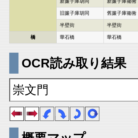
新簾子庫胡同
新簾子庫衚衕
旧簾子庫胡同
舊簾子庫衚衕
半壁街
半壁街
橋
華石橋
華石橋
OCR読み取り結果
崇文門
概要マップ