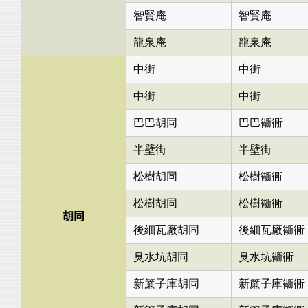
智賢庵
智賢庵
龍泉庵
龍泉庵
中街
中街
中街
中街
巴巴胡同
巴巴衚衕
半壁街
半壁街
松樹胡同
松樹衚衕
松樹胡同
松樹衚衕
胡同
後細瓦廠胡同
後細瓦廠衚衕
臭水坑胡同
臭水坑衚衕
新簾子庫胡同
新簾子庫衚衕