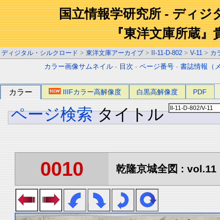
国立情報学研究所 - ディ
『東洋文庫所蔵』
ディジタル・シルクロード
>
東洋文庫アーカイブ
>
II-11-D-802
>
V-11
>
カ
カラー画像サムネイル
-
目次
-
ページ番号
-
書誌情報（
カラー
IIIFカラー高解像度
白黒高解像度
PDF
ページ検索
タイトル
0010
乾隆京城全図 : vol.11