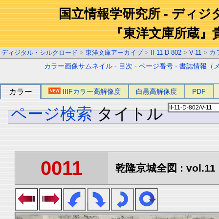
国立情報学研究所 - ディ
『東洋文庫所蔵』
ディジタル・シルクロード
>
東洋文庫アーカイブ
>
II-11-D-802
>
V-11
>
カ
カラー画像サムネイル
-
目次
-
ページ番号
-
書誌情報（
カラー
IIIFカラー高解像度
白黒高解像度
PDF
ページ検索
タイトル
0011
乾隆京城全図 : vol.11