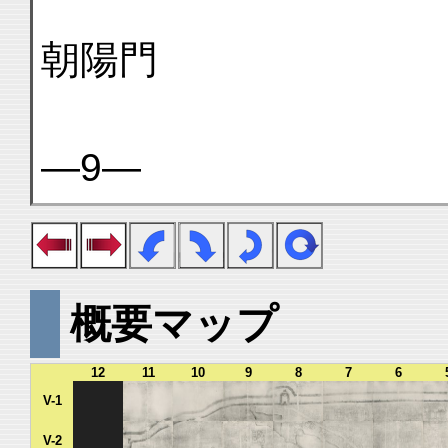
朝陽門
—9—
概要マップ
12
11
10
9
8
7
6
V-1
V-2