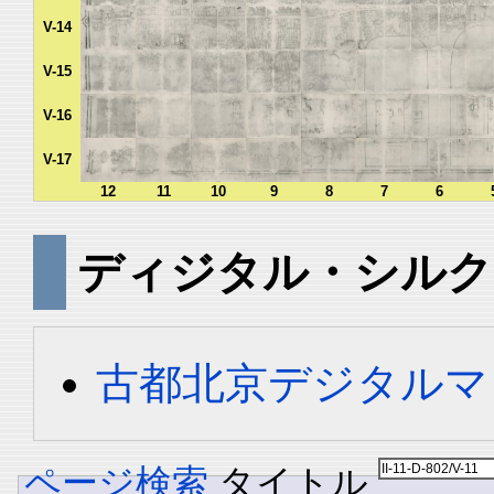
V-14
V-15
V-16
V-17
12
11
10
9
8
7
6
ディジタル・シルク
古都北京デジタルマ
ページ検索
タイトル