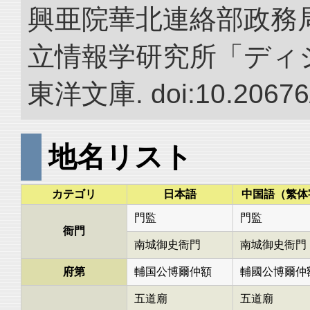
興亜院華北連絡部政務局調
立情報学研究所「ディ
東洋文庫. doi:10.20676
地名リスト
カテゴリ
日本語
中国語（繁体
門監
門監
衙門
南城御史衙門
南城御史衙門
府第
輔国公博爾仲額
輔國公博爾仲
五道廟
五道廟