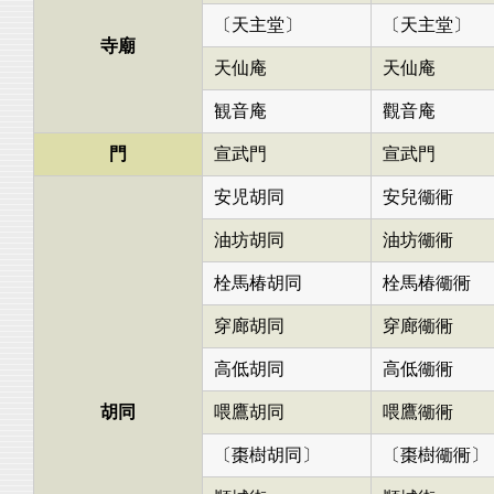
〔天主堂〕
〔天主堂〕
寺廟
天仙庵
天仙庵
観音庵
觀音庵
門
宣武門
宣武門
安児胡同
安兒衚衕
油坊胡同
油坊衚衕
栓馬椿胡同
栓馬椿衚衕
穿廊胡同
穿廊衚衕
高低胡同
高低衚衕
胡同
喂鷹胡同
喂鷹衚衕
〔棗樹胡同〕
〔棗樹衚衕〕