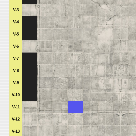
V-3
V-4
V-5
V-6
V-7
V-8
V-9
V-10
V-11
V-12
V-13