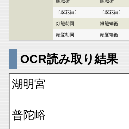
順城街
順城街
〔翠花街〕
〔翠花街〕
灯籠胡同
燈籠衚衕
頭髪胡同
頭髮衚衕
OCR読み取り結果
湖明宮
普陀峪