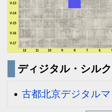
V-13
V-14
V-15
V-16
V-17
12
11
10
9
8
7
6
ディジタル・シルク
古都北京デジタルマ