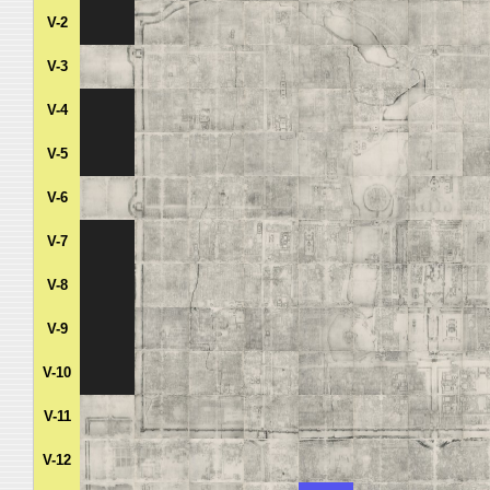
V-2
V-3
V-4
V-5
V-6
V-7
V-8
V-9
V-10
V-11
V-12