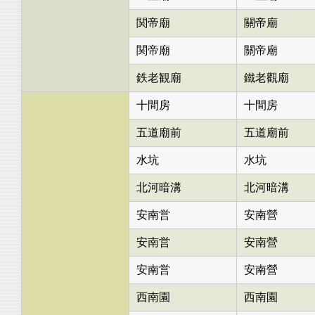
関帝廟
關帝廟
関帝廟
關帝廟
鉄老観廟
鐵老觀廟
十間房
十間房
五道廟前
五道廟前
水坑
水坑
北河暗溝
北河暗溝
安南営
安南營
安南営
安南營
安南営
安南營
西南園
西南園