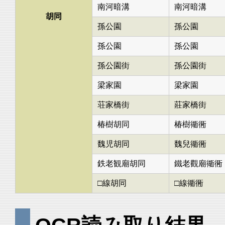
南河暗溝
南河暗溝
胡同
孫公園
孫公園
孫公園
孫公園
孫公園街
孫公園街
梁家園
梁家園
荘家橋街
莊家橋街
椿樹胡同
椿樹衚衕
魏児胡同
魏兒衚衕
鉄老観廟胡同
鐵老觀廟衚衕
□線胡同
□線衚衕