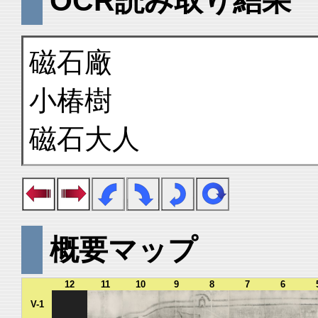
OCR読み取り結果
磁石廠
小椿樹
磁石大人
概要マップ
12
11
10
9
8
7
6
V-1