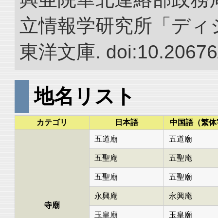
立情報学研究所「ディ
東洋文庫. doi:10.20676
地名リスト
カテゴリ
日本語
中国語（繁体
五道廟
五道廟
五聖庵
五聖庵
五聖廟
五聖廟
永興庵
永興庵
寺廟
玉皇廟
玉皇廟