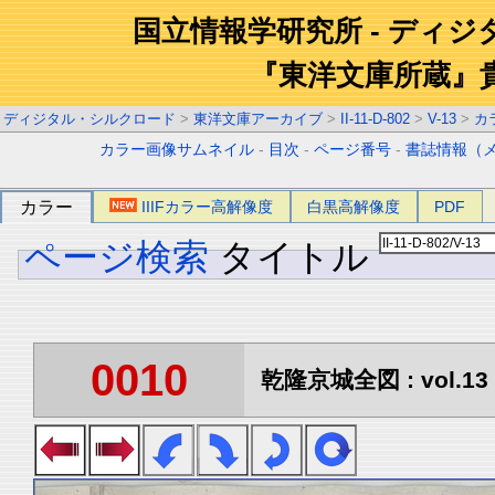
国立情報学研究所 - ディ
『東洋文庫所蔵』
ディジタル・シルクロード
>
東洋文庫アーカイブ
>
II-11-D-802
>
V-13
>
カ
カラー画像サムネイル
-
目次
-
ページ番号
-
書誌情報（
カラー
IIIFカラー高解像度
白黒高解像度
PDF
ページ検索
タイトル
0010
乾隆京城全図 : vol.13