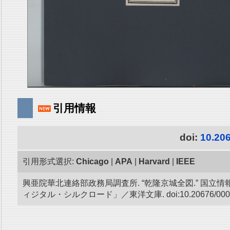
引用情報
doi:
10.20
引用形式選択:
Chicago
|
APA
|
Harvard
|
IEEE
興亜院華北連絡部政務局調査所. “乾隆京城全図.” 国立
ィジタル・シルクロード」／東洋文庫. doi:10.20676/0000