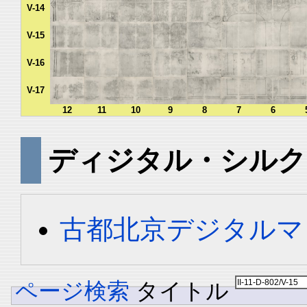
V-14
V-15
V-16
V-17
12
11
10
9
8
7
6
ディジタル・シルク
古都北京デジタルマ
ページ検索
タイトル