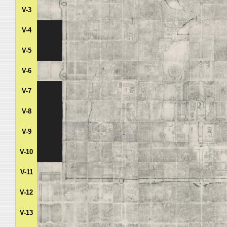
V-3
V-4
V-5
V-6
V-7
V-8
V-9
V-10
V-11
V-12
V-13