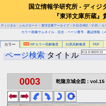
国立情報学研究所 - ディ
『東洋文庫所蔵』
ディジタル・シルクロード
>
東洋文庫アーカイブ
>
II-11-D-802
>
V-15
>
カ
カラー画像サムネイル
-
目次
-
ページ番号
-
書誌情報（
カラー
IIIFカラー高解像度
白黒高解像度
PDF
ページ検索
タイトル
0003
乾隆京城全図 : vol.15