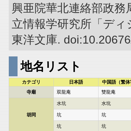
興亜院華北連絡部政務局調
立情報学研究所「ディ
東洋文庫. doi:10.20676
地名リスト
カテゴリ
日本語
中国語（繁体
寺廟
双龍庵
雙龍庵
水坑
水坑
胡同
坑
坑
坑
坑