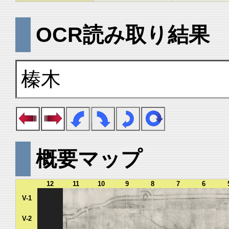
OCR読み取り結果
榛木
概要マップ
12
11
10
9
8
7
6
V-1
V-2