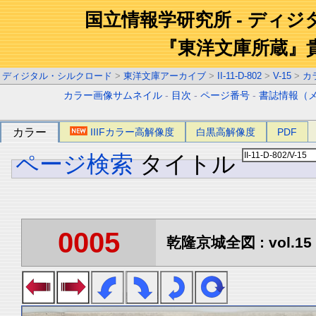
国立情報学研究所 - ディ
『東洋文庫所蔵』
ディジタル・シルクロード
>
東洋文庫アーカイブ
>
II-11-D-802
>
V-15
>
カ
カラー画像サムネイル
-
目次
-
ページ番号
-
書誌情報（
カラー
IIIFカラー高解像度
白黒高解像度
PDF
ページ検索
タイトル
0005
乾隆京城全図 : vol.15