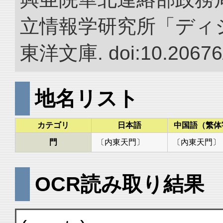
立情報学研究所「ディ
東洋文庫. doi:10.20676
地名リスト
カテゴリ
日本語
中国語（繁体
門
〔内東天門〕
〔內東天門〕
OCR読み取り結果