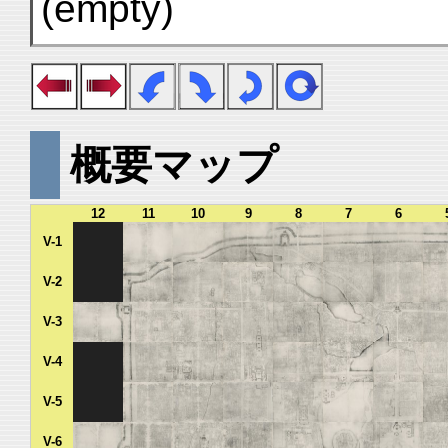
(empty)
概要マップ
12
11
10
9
8
7
6
V-1
V-2
V-3
V-4
V-5
V-6