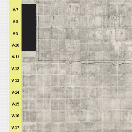
V-7
V-8
V-9
V-10
V-11
V-12
V-13
V-14
V-15
V-16
V-17