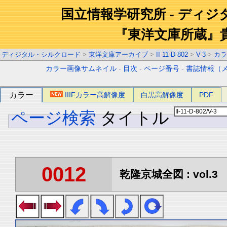
国立情報学研究所 - ディ
『東洋文庫所蔵』
ディジタル・シルクロード
>
東洋文庫アーカイブ
>
II-11-D-802
>
V-3
>
カラ
カラー画像サムネイル
-
目次
-
ページ番号
-
書誌情報（
カラー
IIIFカラー高解像度
白黒高解像度
PDF
ページ検索
タイトル
0012
乾隆京城全図 : vol.3