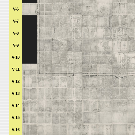
V-6
V-7
V-8
V-9
V-10
V-11
V-12
V-13
V-14
V-15
V-16