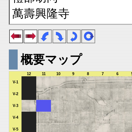
萬壽興隆寺
概要マップ
12
11
10
9
8
7
6
V-1
V-2
V-3
V-4
V-5