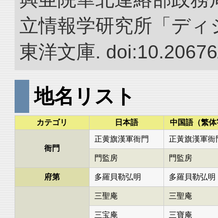
立情報学研究所「ディ
東洋文庫. doi:10.20676
地名リスト
カテゴリ
日本語
中国語（繁体
正黄旗漢軍衙門
正黃旗漢軍衙
衙門
門監房
門監房
府第
多羅貝勒弘明
多羅貝勒弘明
三聖庵
三聖庵
三宝庵
三寶庵