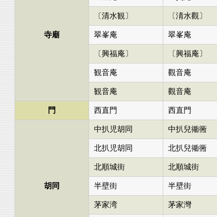
〔清水観〕
〔淸水觀〕
寺廟
翠峯庵
翠峯庵
〔興福庵〕
〔興福庵〕
観音庵
觀音庵
観音庵
觀音庵
門
西直門
西直門
中扒児胡同
中扒兒衚衕
北扒児胡同
北扒兒衚衕
北順城街
北順城街
胡同
半壁街
半壁街
茅家湾
茅家灣