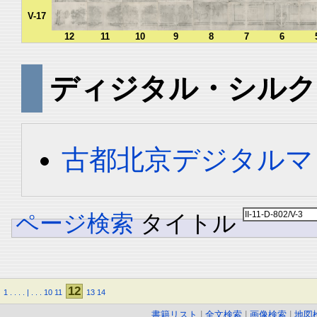
V-17
12
11
10
9
8
7
6
ディジタル・シルク
古都北京デジタルマ
ページ検索
タイトル
12
1
.
.
.
.
|
.
.
.
10
11
13
14
書籍リスト
|
全文検索
|
画像検索
|
地図