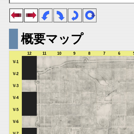
概要マップ
12
11
10
9
8
7
6
V-1
V-2
V-3
V-4
V-5
V-6
V-7