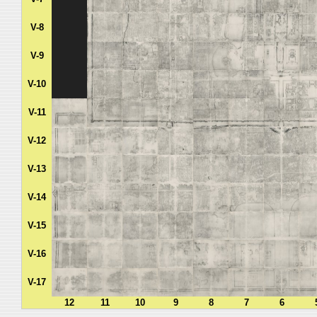
V-8
V-9
V-10
V-11
V-12
V-13
V-14
V-15
V-16
V-17
12
11
10
9
8
7
6