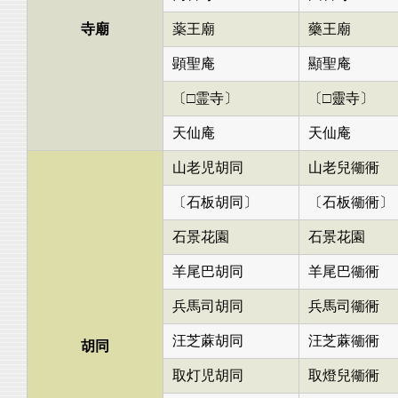
寺廟
薬王廟
藥王廟
顕聖庵
顯聖庵
〔□霊寺〕
〔□靈寺〕
天仙庵
天仙庵
山老児胡同
山老兒衚衕
〔石板胡同〕
〔石板衚衕〕
石景花園
石景花園
羊尾巴胡同
羊尾巴衚衕
兵馬司胡同
兵馬司衚衕
汪芝蔴胡同
汪芝蔴衚衕
胡同
取灯児胡同
取燈兒衚衕