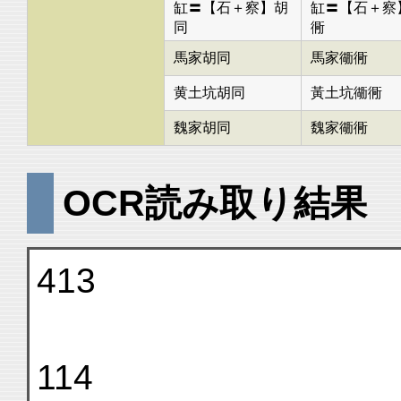
缸〓【石＋察】胡
缸〓【石＋察
同
衕
馬家胡同
馬家衚衕
黄土坑胡同
黃土坑衚衕
魏家胡同
魏家衚衕
OCR読み取り結果
413
114