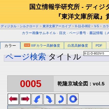
国立情報学研究所 - ディ
『東洋文庫所蔵』
ディジタル・シルクロード
>
東洋文庫アーカイブ
>
II-11-D-802
>
V-5
>
カラ
カラー画像サムネイル
-
目次
-
ページ番号
-
書誌情報（
カラー
IIIFカラー高解像度
白黒高解像度
PDF
ページ検索
タイトル
0005
乾隆京城全図 : vol.5