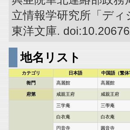
立情報学研究所「ディ
東洋文庫. doi:10.20676
地名リスト
カテゴリ
日本語
中国語（繁体
衙門
高麗館
高麗館
府第
咸親王府
咸親王府
三学庵
三學庵
白衣庵
白衣庵
円音寺
圓音寺