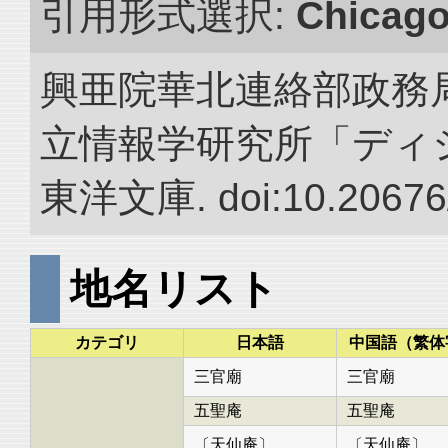
引用形式選択:
Chicag
興亜院華北連絡部政務局調
立情報学研究所「ディ
東洋文庫. doi:10.20676
地名リスト
カテゴリ
日本語
中国語（繁体
三官廟
三官廟
五聖庵
五聖庵
〔天仙庵〕
〔天仙庵〕