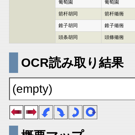
葡萄園
葡萄園
箭杆胡同
箭杆衚衕
錐子胡同
錐子衚衕
頭条胡同
頭條衚衕
OCR読み取り結果
(empty)