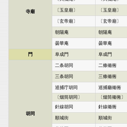
〔玉皇廟〕
〔玉皇廟〕
寺廟
〔玄帝廟〕
〔玄帝廟〕
朝陽庵
朝陽庵
曇華庵
曇華庵
門
阜成門
阜成門
二条胡同
二條衚衕
三条胡同
三條衚衕
巡捕庁胡同
巡捕廳衚衕
〔烟筒胡同〕
〔烟筒衚衕〕
針線胡同
針線衚衕
胡同
順城街
順城街