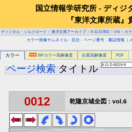
国立情報学研究所 - ディ
『東洋文庫所蔵』
ディジタル・シルクロード
>
東洋文庫アーカイブ
>
II-11-D-802
>
V-6
>
カラ
カラー画像サムネイル
-
目次
-
ページ番号
-
書誌情報（
カラー
IIIFカラー高解像度
白黒高解像度
PDF
ページ検索
タイトル
0012
乾隆京城全図 : vol.6