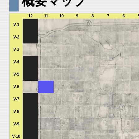
概要マップ
12
11
10
9
8
7
6
V-1
V-2
V-3
V-4
V-5
V-6
V-7
V-8
V-9
V-10