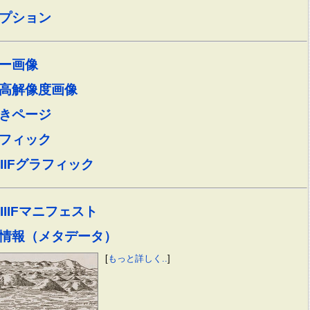
プション
ー画像
高解像度画像
きページ
フィック
IIIFグラフィック
IIIFマニフェスト
情報（メタデータ）
[
もっと詳しく..
]