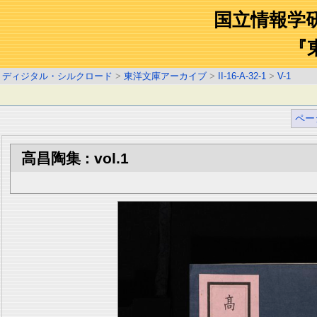
国立情報学
『
ディジタル・シルクロード
>
東洋文庫アーカイブ
>
II-16-A-32-1
>
V-1
ペー
高昌陶集 : vol.1