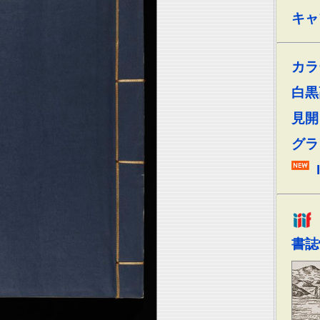
キャ
カラ
白黒
見開
グラ
書誌