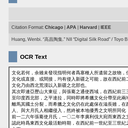
Citation Format:
Chicago
|
APA
|
Harvard
|
IEEE
Huang, Wenbi. “高昌陶集.” NII “Digital Silk Road” / Toyo 
OCR Text
文化若何，余雖未發現指明何者爲塞種人所遺留之故物，
文化或直接、或間接，均有侵入新疆之可能，故在西紀前
文化乃由西北荒漠以入新疆之北部也。
其次即連亞歷山大東征，與張騫之通使西域，在西紀前三
至印度西北部，之平達拉，同時即將希臘文化分帶至此兩
離馬其國土分裂，而希臘之文化仍在此處保在滋長雖，在
人、與大月氏人相繼侵入，然終被本地優秀之文明所同化，改其故響。參攷
前一二六年張騫使月氏，一〇二年李廣利伐大宛而東西之
認此時爲東西文化最活動時期，在西紀前一世紀至三世紀