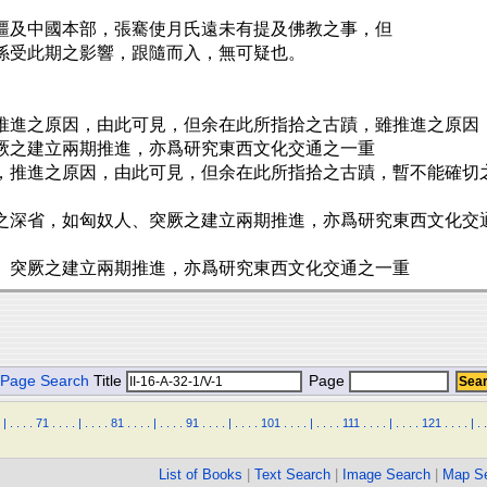
疆及中國本部，張騫使月氏遠未有提及佛教之事，但
係受此期之影響，跟隨而入，無可疑也。
推進之原因，由此可見，但余在此所指拾之古蹟，雖推進之原因
厥之建立兩期推進，亦爲研究東西文化交通之一重
，推進之原因，由此可見，但余在此所指拾之古蹟，暫不能確切
之深省，如匈奴人、突厥之建立兩期推進，亦爲研究東西文化交
、突厥之建立兩期推進，亦爲研究東西文化交通之一重
Page Search
Title
Page
|
.
.
.
.
71
.
.
.
.
|
.
.
.
.
81
.
.
.
.
|
.
.
.
.
91
.
.
.
.
|
.
.
.
.
101
.
.
.
.
|
.
.
.
.
111
.
.
.
.
|
.
.
.
.
121
.
.
.
.
|
.
.
List of Books
|
Text Search
|
Image Search
|
Map S