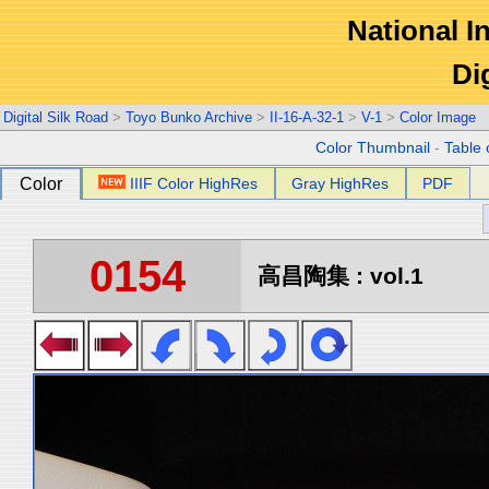
National In
Di
Digital Silk Road
>
Toyo Bunko Archive
>
II-16-A-32-1
>
V-1
>
Color Image
Color Thumbnail
-
Table 
Color
IIIF Color HighRes
Gray HighRes
PDF
0154
高昌陶集 : vol.1