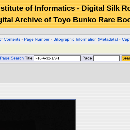
stitute of Informatics - Digital Silk 
gital Archive of Toyo Bunko Rare Bo
of Contents
-
Page Number
-
Biliographic Information (Metadata)
-
Cap
Page Search
Title
Page