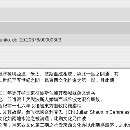
Bunko. doi:10.20676/00000303.
但塞種與亞連、米太、波斯血統相屬，經此一度之開通，其
二世紀至五世紀之間，爲東西文化推進之第一期，且此期
三〇年馬其頓王東征波斯佔據其都城蘇薩又進兵
地，並遺留士兵與波斯人婚媾而成希波之混合民族。
西紀前一七六年以後被東方遊牧民族柔種
德國奈利克氏（Chi Julian Shaun in Centralasi
文化如兩地水池之被溝通，此期文化乃由波
之間，爲東西文化第二期之承受東西文化亦以此期爲最盛，之承