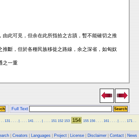
，由此可見，但余在此所指拾之古蹟，暫不能確切之推
之推斷，但於各種民族移徙之路線，余之深省，如匈奴
通之一重
Full Text
154
.
.
131
.
.
.
.
|
.
.
.
.
141
.
.
.
.
|
.
.
.
.
151
152
153
155
156
.
.
.
.
161
.
.
.
.
|
.
.
.
.
171
.
.
earch
|
Creators
|
Languages
|
Project
|
License
|
Disclaimer
|
Contact
|
News