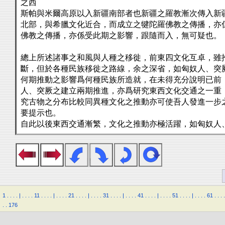
之西
斯帕與米爾高原以入新疆南部者也新疆之羅教漸次傳入新
北部，與希臘文化近合，而成立之犍陀羅佛教之傳播，亦
佛教之傳播，亦係受此期之影響，跟隨而入，無可疑也。
總上所述諸事之和風與人種之移徙，前東四文化互卓，雖
斷，但於各種民族移徙之路線，余之深省，如匈奴人、突
何期推動之影響爲何種民族所造就，在未得充分說明已前
人、突厥之建立兩期推進，亦爲研究東西文化交通之一重
究古物之分布比較同異種文化之推動亦可使吾人發進一步
要提示也。
自此以後東西交通漸繁，文化之推動亦極活躍，如匈奴人
1
.
.
.
.
|
.
.
.
.
11
.
.
.
.
|
.
.
.
.
21
.
.
.
.
|
.
.
.
.
31
.
.
.
.
|
.
.
.
.
41
.
.
.
.
|
.
.
.
.
51
.
.
.
.
|
.
.
.
.
61
.
.
.
.
.
.
176