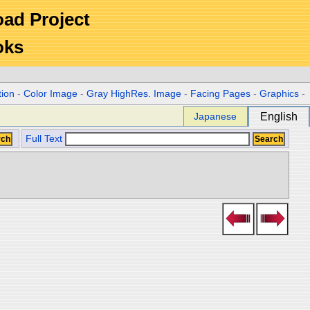
Road Project
oks
tion
-
Color Image
-
Gray HighRes. Image
-
Facing Pages
-
Graphics
-
Japanese
English
Full Text