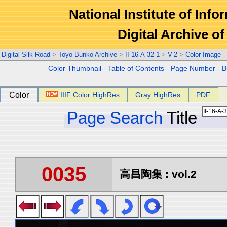
National Institute of Info
Digital Archive 
Digital Silk Road
>
Toyo Bunko Archive
>
II-16-A-32-1
>
V-2
>
Color Image
Color Thumbnail
-
Table of Contents
-
Page Number
-
B
Color
IIIF Color HighRes
Gray HighRes
PDF
Page Search
Title
0035
高昌陶集 : vol.2