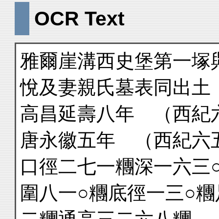
OCR Text
雅爾崖溝西史堡第一塚
悅及妻親氏墓表同出土
高昌延壽八年 （西紀
唐永徽五年 （西紀六
口徑二七一糰深一六三
圍八一○糰底徑一三○糰