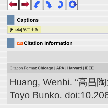
Captions
[Photo] 第二十版
Citation Information
Citation Format:
Chicago
|
APA
|
Harvard
|
IEEE
Huang, Wenbi. “高昌陶集.”
Toyo Bunko. doi:10.20