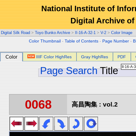
National Institute of Info
Digital Archive 
Digital Silk Road
>
Toyo Bunko Archive
>
II-16-A-32-1
>
V-2
>
Color Image
Color Thumbnail
-
Table of Contents
-
Page Number
-
B
Color
IIIF Color HighRes
Gray HighRes
PDF
Page Search
Title
0068
高昌陶集 : vol.2