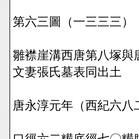
第六三圖（一三三三）
雛襟崖溝西唐第八塚與
文妻張氏墓表同出土
唐永淳元年（西紀六八
口徑六二糒底徑七〇糒