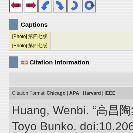
Captions
[Photo] 第四七版
[Photo] 第四七版
Citation Information
Citation Format:
Chicago
|
APA
|
Harvard
|
IEEE
Huang, Wenbi. “高昌陶集.”
Toyo Bunko. doi:10.20