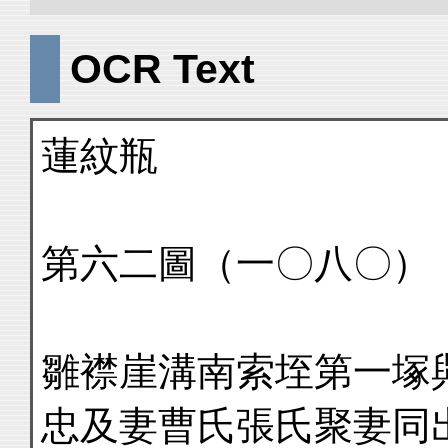
OCR Text
蓮紋瓶
第六二圖（一〇八〇）
雛襟崖溝南索垤第一塚
忠及妻曹氏張氏聚妻同