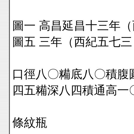
圖一 高昌延昌十三年
圖五 三年（西紀五七三
口徑八〇糒底八〇積腹
四五糒深八四積通高一
條紋瓶