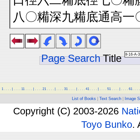
八〇糒深九糒底通高一
Page Search
Title
1
.
.
.
.
|
.
.
.
.
11
.
.
.
.
|
.
.
.
.
21
.
.
.
.
|
.
.
.
.
31
.
.
.
.
|
.
.
.
.
41
.
.
.
.
|
.
.
.
.
51
.
.
.
.
|
.
.
.
.
61
.
.
.
.
List of Books
|
Text Search
|
Image S
Copyright (C) 2003-2026
Nati
Toyo Bunko
.