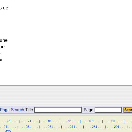
rs de
 une
une
e
ui
Page Search
Title
Page
.
.
.
.
61
.
.
.
.
|
.
.
.
.
71
.
.
.
.
|
.
.
.
.
81
.
.
.
.
|
.
.
.
.
91
.
.
.
.
|
.
.
.
.
101
.
.
.
.
|
.
.
.
.
111
.
.
.
.
|
.
.
.
.
.
.
241
.
.
.
.
|
.
.
.
.
251
.
.
.
.
|
.
.
.
.
261
.
.
.
.
|
.
.
.
.
271
.
.
.
.
|
.
.
.
.
281
.
.
.
.
|
.
.
.
.
291
.
.
.
.
|
.
.
.
.
.
420