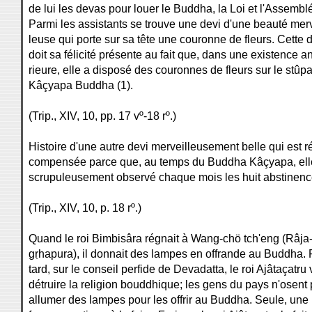
de lui les devas pour louer le Buddha, la Loi et l'Assembl
Parmi les assistants se trouve une devi d'une beauté merv
leuse qui porte sur sa tête une couronne de fleurs. Cette 
doit sa félicité présente au fait que, dans une existence an
rieure, elle a disposé des couronnes de fleurs sur le stûp
Kâçyapa Buddha (1).
(Trip., XIV, 10, pp. 17 vº-18 rº.)
Histoire d'une autre devi merveilleusement belle qui est r
compensée parce que, au temps du Buddha Kâçyapa, ell
scrupuleusement observé chaque mois les huit abstinence
(Trip., XIV, 10, p. 18 rº.)
Quand le roi Bimbisâra régnait à Wang-chö tch'eng (Râja
gṛhapura), il donnait des lampes en offrande au Buddha. 
tard, sur le conseil perfide de Devadatta, le roi Ajâtaçatru 
détruire la religion bouddhique; les gens du pays n'osent 
allumer des lampes pour les offrir au Buddha. Seule, une