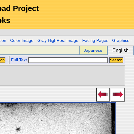
Road Project
oks
tion
-
Color Image
-
Gray HighRes. Image
-
Facing Pages
-
Graphics
-
Japanese
English
Full Text