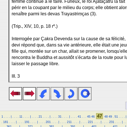
femme continue à le faire. Furieux, le roi Ajâtaçatru la fait
périr en la coupant par le milieu du corps; elle obtient alo
renaître parmi les devas Trayastriṃças (3).
(Trip., XIV, 10, p. 18 rº.)
Interrogée par Çakra Devenda sur la cause de sa félicité,
devi répond que, dans sa vie antérieure, elle était une je
fille qui, montée sur un char, allait se promener, lorsqu'ell
rencontra le Buddha et aussitôt s'écarta de la route pour l
laisser le passage libre.
III. 3
47
1
.
.
.
.
|
.
.
.
.
11
.
.
.
.
|
.
.
.
.
21
.
.
.
.
|
.
.
.
.
31
.
.
.
.
|
.
.
.
.
41
.
.
.
45
46
48
49
.
51
.
.
.
.
|
.
181
.
.
.
.
|
.
.
.
.
191
.
.
.
.
|
.
.
.
.
201
.
.
.
.
|
.
.
.
.
211
.
.
.
.
|
.
.
.
.
221
.
.
.
.
|
.
.
.
.
231
.
.
.
.
|
.
.
.
.
.
361
.
.
.
.
|
.
.
.
.
371
.
.
.
.
|
.
.
.
.
381
.
.
.
.
|
.
.
.
.
391
.
.
.
.
|
.
.
.
.
401
.
.
.
.
|
.
.
.
.
411
.
.
.
.
|