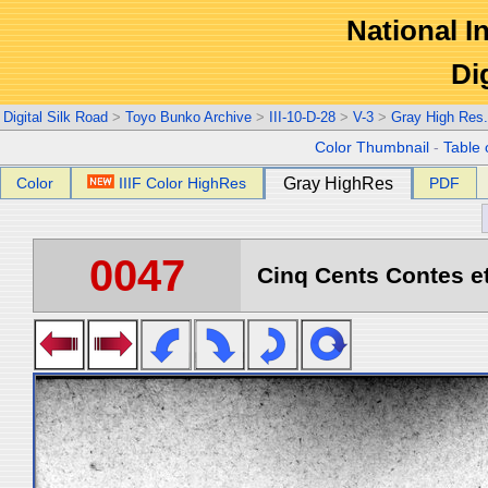
National In
Di
Digital Silk Road
>
Toyo Bunko Archive
>
III-10-D-28
>
V-3
>
Gray High Res
Color Thumbnail
-
Table 
Color
IIIF Color HighRes
Gray HighRes
PDF
0047
Cinq Cents Contes et