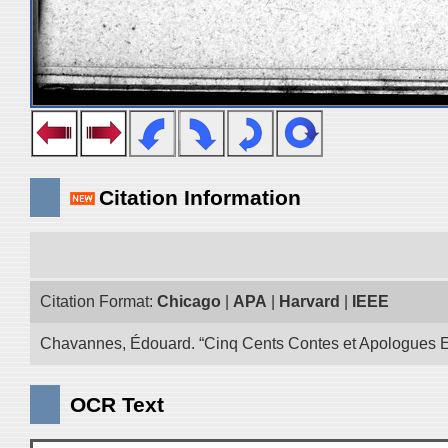
Citation Information
Citation Format:
Chicago
|
APA
|
Harvard
|
IEEE
Chavannes, Édouard. “Cinq Cents Contes et Apologues Extra
OCR Text