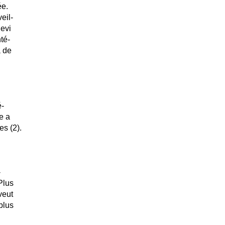
ée.
eil-
devi
té-
a de
é-
e a
s (2).
-
Plus
veut
plus