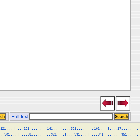
Full Text
121
.
.
.
.
|
.
.
.
.
131
.
.
.
.
|
.
.
.
.
141
.
.
.
.
|
.
.
.
.
151
.
.
.
.
|
.
.
.
.
161
.
.
.
.
|
.
.
.
.
171
.
.
.
.
|
.
.
.
.
.
301
.
.
.
.
|
.
.
.
.
311
.
.
.
.
|
.
.
.
.
321
.
.
.
.
|
.
.
.
.
331
.
.
.
.
|
.
.
.
.
341
.
.
.
.
|
.
.
.
.
351
.
.
.
.
|
.