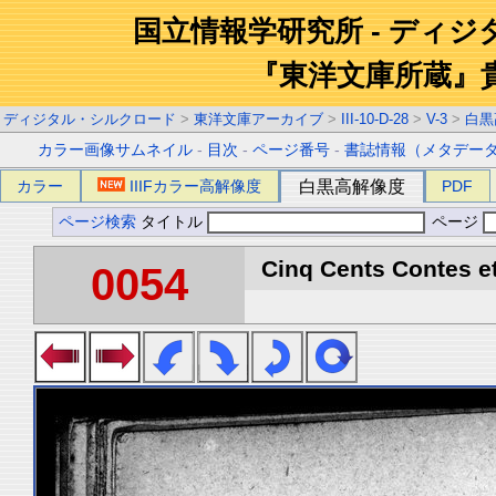
国立情報学研究所 - ディ
『東洋文庫所蔵』
ディジタル・シルクロード
>
東洋文庫アーカイブ
>
III-10-D-28
>
V-3
>
白黒
カラー画像サムネイル
-
目次
-
ページ番号
-
書誌情報（メタデー
カラー
IIIFカラー高解像度
白黒高解像度
PDF
ページ検索
タイトル
ページ
Cinq Cents Contes et
0054