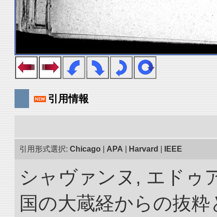
引用情報
引用形式選択:
Chicago
|
APA
|
Harvard
|
IEEE
シャヴァンヌ, エドゥア
国の大蔵経からの抜粋と