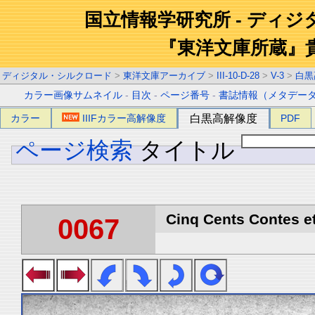
国立情報学研究所 - ディ
『東洋文庫所蔵』
ディジタル・シルクロード
>
東洋文庫アーカイブ
>
III-10-D-28
>
V-3
>
白黒
カラー画像サムネイル
-
目次
-
ページ番号
-
書誌情報（メタデー
カラー
IIIFカラー高解像度
白黒高解像度
PDF
ページ検索
タイトル
Cinq Cents Contes et
0067