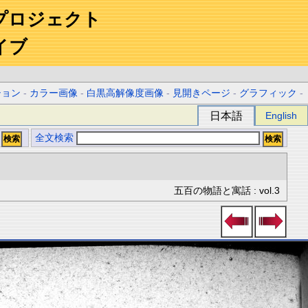
プロジェクト
イブ
ション
-
カラー画像
-
白黒高解像度画像
-
見開きページ
-
グラフィック
-
日本語
English
全文検索
五百の物語と寓話 : vol.3