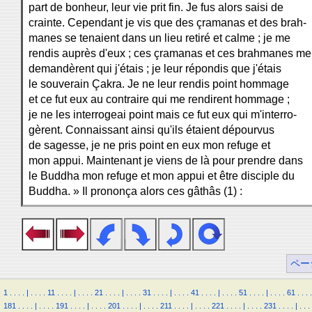
part de bonheur, leur vie prit fin. Je fus alors saisi de
crainte. Cependant je vis que des çramanas et des brah-
manes se tenaient dans un lieu retiré et calme ; je me
rendis auprès d'eux ; ces çramanas et ces brahmanes me
demandèrent qui j'étais ; je leur répondis que j'étais
le souverain Çakra. Je ne leur rendis point hommage
et ce fut eux au contraire qui me rendirent hommage ;
je ne les interrogeai point mais ce fut eux qui m'interro-
gèrent. Connaissant ainsi qu'ils étaient dépourvus
de sagesse, je ne pris point en eux mon refuge et
mon appui. Maintenant je viens de là pour prendre dans
le Buddha mon refuge et mon appui et être disciple du
Buddha. » Il prononça alors ces gâthâs (1) :
ペー
1
.
.
.
.
|
.
.
.
.
11
.
.
.
.
|
.
.
.
.
21
.
.
.
.
|
.
.
.
.
31
.
.
.
.
|
.
.
.
.
41
.
.
.
.
|
.
.
.
.
51
.
.
.
.
|
.
.
.
.
61
.
.
.
.
181
.
.
.
.
|
.
.
.
.
191
.
.
.
.
|
.
.
.
.
201
.
.
.
.
|
.
.
.
.
211
.
.
.
.
|
.
.
.
.
221
.
.
.
.
|
.
.
.
.
231
.
.
.
.
|
.
.
.