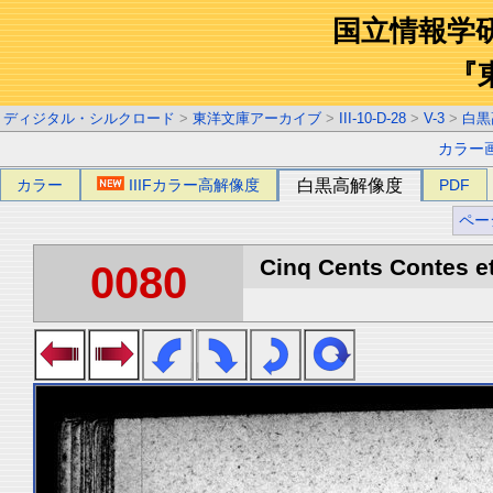
国立情報学
『
ディジタル・シルクロード
>
東洋文庫アーカイブ
>
III-10-D-28
>
V-3
>
白黒
カラー
カラー
IIIFカラー高解像度
白黒高解像度
PDF
ペー
Cinq Cents Contes et
0080