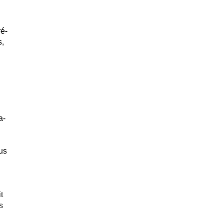
ré-
s,
a-
us
t
s