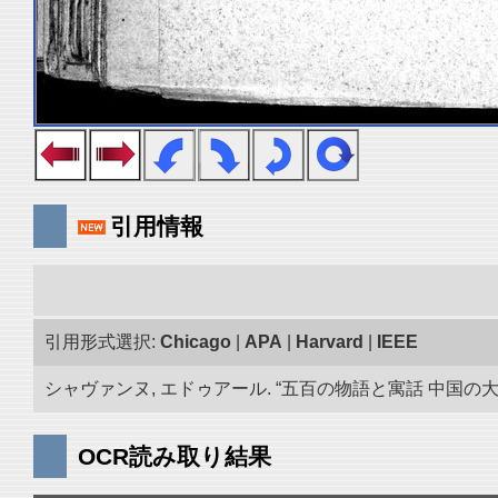
引用情報
引用形式選択:
Chicago
|
APA
|
Harvard
|
IEEE
シャヴァンヌ, エドゥアール. “五百の物語と寓話 中国の大蔵
OCR読み取り結果