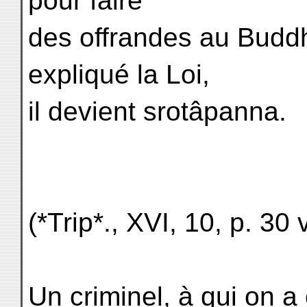
pour faire
des offrandes au Buddh
expliqué la Loi,
il devient srotâpanna.
(*Trip*., XVI, 10, p. 30 v
Un criminel, à qui on a