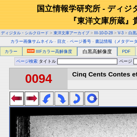
国立情報学研究所 - ディ
『東洋文庫所蔵』
ディジタル・シルクロード
>
東洋文庫アーカイブ
>
III-10-D-28
>
V-3
>
白黒
カラー画像サムネイル
-
目次
-
ページ番号
-
書誌情報（メタデー
カラー
IIIFカラー高解像度
白黒高解像度
PDF
ページ検索
タイトル
ページ
Cinq Cents Contes et
0094