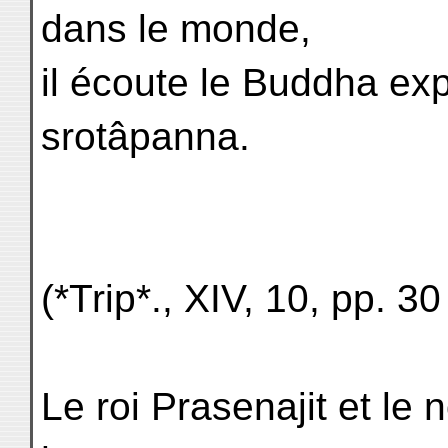
dans le monde,
il écoute le Buddha exp
srotâpanna.
(*Trip*., XIV, 10, pp. 30
Le roi Prasenajit et le