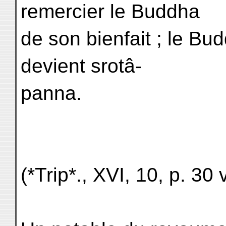
remercier le Buddha
de son bienfait ; le Budd
devient srotâ-
panna.
(*Trip*., XVI, 10, p. 30 v