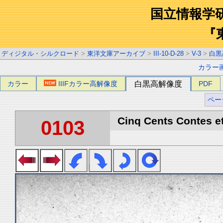
国立情報学
『
ディジタル・シルクロード
>
東洋文庫アーカイブ
>
III-10-D-28
>
V-3
>
白黒
カラー
カラー
IIIFカラー高解像度
白黒高解像度
PDF
ペー
Cinq Cents Contes et
0103