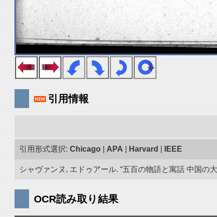
引用情報
引用形式選択:
Chicago
|
APA
|
Harvard
|
IEEE
シャヴァンヌ, エドゥアール. “五百の物語と寓話 中国の大蔵
OCR読み取り結果