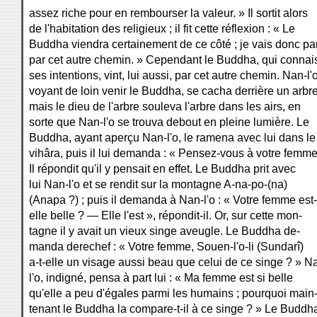
assez riche pour en rembourser la valeur. » Il sortit alors
de l'habitation des religieux ; il fit cette réflexion : « Le
Buddha viendra certainement de ce côté ; je vais donc par
par cet autre chemin. » Cependant le Buddha, qui connais
ses intentions, vint, lui aussi, par cet autre chemin. Nan-l'o
voyant de loin venir le Buddha, se cacha derrière un arbre
mais le dieu de l'arbre souleva l'arbre dans les airs, en
sorte que Nan-l'o se trouva debout en pleine lumière. Le
Buddha, ayant aperçu Nan-l'o, le ramena avec lui dans le
vihâra, puis il lui demanda : « Pensez-vous à votre femme
Il répondit qu'il y pensait en effet. Le Buddha prit avec
lui Nan-l'o et se rendit sur la montagne A-na-po-(na)
(Anapa ?) ; puis il demanda à Nan-l'o : « Votre femme est-
elle belle ? — Elle l'est », répondit-il. Or, sur cette mon-
tagne il y avait un vieux singe aveugle. Le Buddha de-
manda derechef : « Votre femme, Souen-l'o-li (Sundarî)
a-t-elle un visage aussi beau que celui de ce singe ? » N
l'o, indigné, pensa à part lui : « Ma femme est si belle
qu'elle a peu d'égales parmi les humains ; pourquoi main
tenant le Buddha la compare-t-il à ce singe ? » Le Buddh