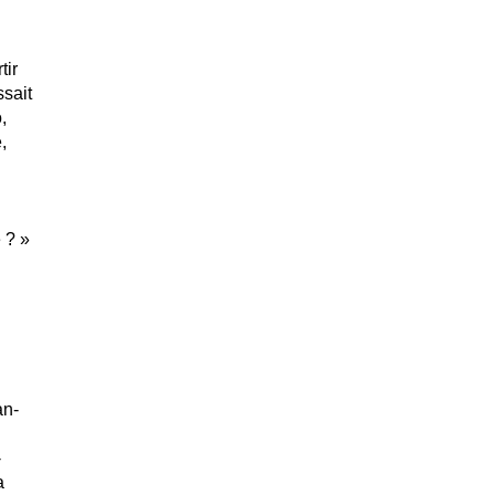
tir
sait
,
,
 ? »
an-
-
a