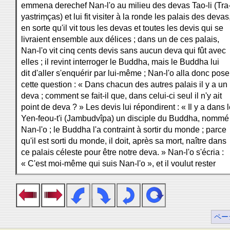
emmena derechef Nan-l'o au milieu des devas Tao-li (Tra
yastriṃças) et lui fit visiter à la ronde les palais des devas
en sorte qu'il vit tous les devas et toutes les devis qui se
livraient ensemble aux délices ; dans un de ces palais,
Nan-l'o vit cinq cents devis sans aucun deva qui fût avec
elles ; il revint interroger le Buddha, mais le Buddha lui
dit d'aller s'enquérir par lui-même ; Nan-l'o alla donc pose
cette question : « Dans chacun des autres palais il y a un
deva ; comment se fait-il que, dans celui-ci seul il n'y ait
point de deva ? » Les devis lui répondirent : « Il y a dans 
Yen-feou-t'i (Jambudvîpa) un disciple du Buddha, nommé
Nan-l'o ; le Buddha l'a contraint à sortir du monde ; parce
qu'il est sorti du monde, il doit, après sa mort, naître dans
ce palais céleste pour être notre deva. » Nan-l'o s'écria :
« C'est moi-même qui suis Nan-l'o », et il voulut rester
ペー