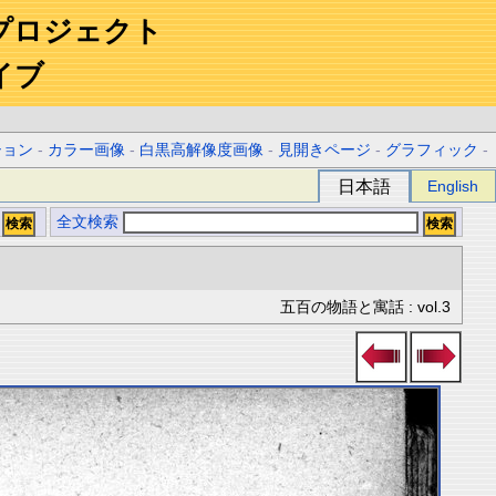
プロジェクト
イブ
ション
-
カラー画像
-
白黒高解像度画像
-
見開きページ
-
グラフィック
-
日本語
English
全文検索
五百の物語と寓話 : vol.3