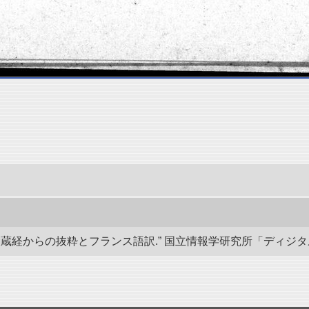
経からの抜粋とフランス語訳.” 国立情報学研究所「ディジタル・シルクロ