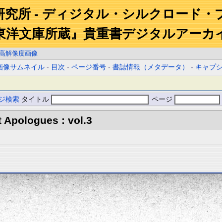
研究所 - ディジタル・シルクロード・
東洋文庫所蔵』貴重書デジタルアーカ
高解像度画像
画像サムネイル
-
目次
-
ページ番号
-
書誌情報（メタデータ）
-
キャプ
ジ検索
タイトル
ページ
 Apologues : vol.3