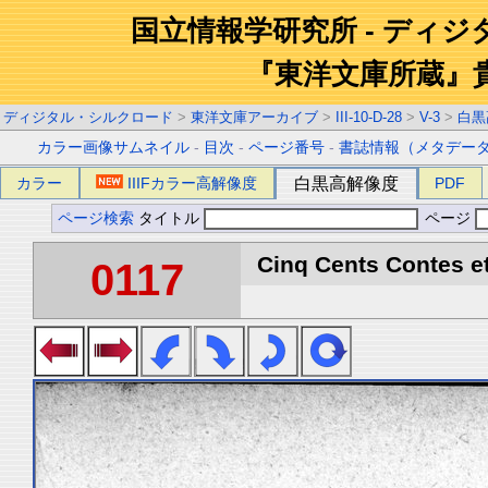
国立情報学研究所 - ディ
『東洋文庫所蔵』
ディジタル・シルクロード
>
東洋文庫アーカイブ
>
III-10-D-28
>
V-3
>
白黒
カラー画像サムネイル
-
目次
-
ページ番号
-
書誌情報（メタデー
カラー
IIIFカラー高解像度
白黒高解像度
PDF
ページ検索
タイトル
ページ
Cinq Cents Contes et
0117