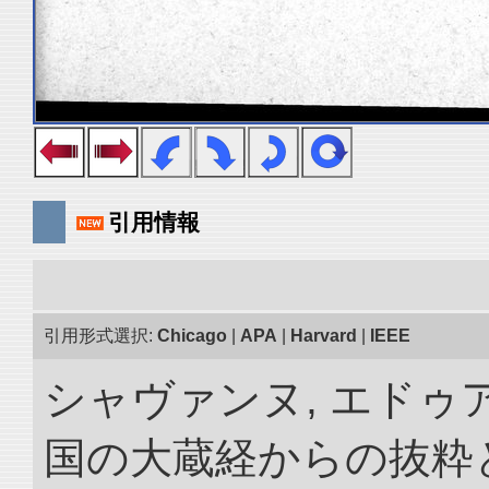
引用情報
引用形式選択:
Chicago
|
APA
|
Harvard
|
IEEE
シャヴァンヌ, エドゥア
国の大蔵経からの抜粋と