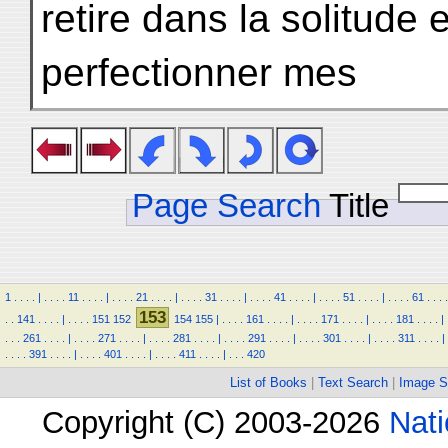
retire dans la solitude 
perfectionner mes
Page Search
Title
1
.
.
.
.
|
.
.
.
.
11
.
.
.
.
|
.
.
.
.
21
.
.
.
.
|
.
.
.
.
31
.
.
.
.
|
.
.
.
.
41
.
.
.
.
|
.
.
.
.
51
.
.
.
.
|
.
.
.
.
61
.
.
.
.
153
.
.
141
.
.
.
.
|
.
.
.
.
151
152
154
155
|
.
.
.
.
161
.
.
.
.
|
.
.
.
.
171
.
.
.
.
|
.
.
.
.
181
.
.
.
.
|
.
.
.
261
.
.
.
.
|
.
.
.
.
271
.
.
.
.
|
.
.
.
.
281
.
.
.
.
|
.
.
.
.
291
.
.
.
.
|
.
.
.
.
301
.
.
.
.
|
.
.
.
.
311
.
.
.
.
|
.
.
.
.
391
.
.
.
.
|
.
.
.
.
401
.
.
.
.
|
.
.
.
.
411
.
.
.
.
|
.
.
.
420
List of Books
|
Text Search
|
Image S
Copyright (C) 2003-2026
Nati