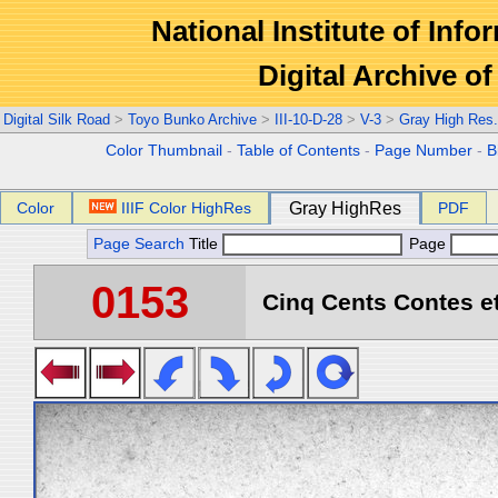
National Institute of Info
Digital Archive 
Digital Silk Road
>
Toyo Bunko Archive
>
III-10-D-28
>
V-3
>
Gray High Res
Color Thumbnail
-
Table of Contents
-
Page Number
-
B
Color
IIIF Color HighRes
Gray HighRes
PDF
Page Search
Title
Page
0153
Cinq Cents Contes et