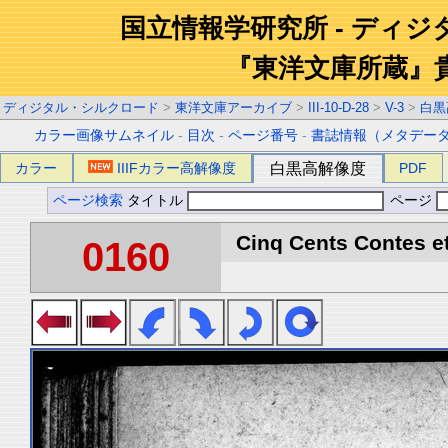
国立情報学研究所 - ディ
『東洋文庫所蔵』
ディジタル・シルクロード
>
東洋文庫アーカイブ
>
III-10-D-28
>
V-3
>
白黒
カラー画像サムネイル
-
目次
-
ページ番号
-
書誌情報（メタデー
カラー
IIIFカラー高解像度
白黒高解像度
PDF
ページ検索
タイトル
ページ
Cinq Cents Contes et
0160