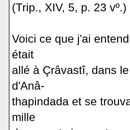
(Trip., XIV, 5, p. 23 vº.)
Voici ce que j'ai enten
était
allé à Çrâvastî, dans l
d'Anâ-
thapindada et se trouv
mille