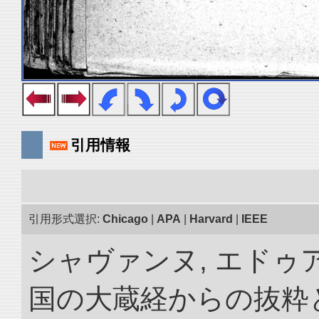
引用情報
引用形式選択:
Chicago
|
APA
|
Harvard
|
IEEE
シャヴァンヌ, エドゥア
国の大蔵経からの抜粋と