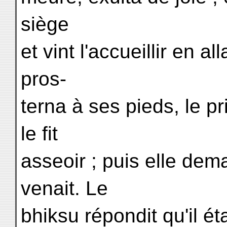
siège
et vint l'accueillir en al
pros-
terna à ses pieds, le pr
le fit
asseoir ; puis elle dem
venait. Le
bhiksu répondit qu'il ét