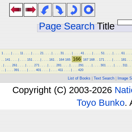
Page Search
Title
1
.
.
.
.
|
.
.
.
.
11
.
.
.
.
|
.
.
.
.
21
.
.
.
.
|
.
.
.
.
31
.
.
.
.
|
.
.
.
.
41
.
.
.
.
|
.
.
.
.
51
.
.
.
.
|
.
.
.
.
61
.
.
.
.
166
.
.
141
.
.
.
.
|
.
.
.
.
151
.
.
.
.
|
.
.
.
.
161
.
.
164
165
167
168
.
.
171
.
.
.
.
|
.
.
.
.
181
.
.
.
.
|
.
.
.
.
261
.
.
.
.
|
.
.
.
.
271
.
.
.
.
|
.
.
.
.
281
.
.
.
.
|
.
.
.
.
291
.
.
.
.
|
.
.
.
.
301
.
.
.
.
|
.
.
.
.
311
.
.
.
.
|
.
.
.
.
391
.
.
.
.
|
.
.
.
.
401
.
.
.
.
|
.
.
.
.
411
.
.
.
.
|
.
.
.
420
List of Books
|
Text Search
|
Image S
Copyright (C) 2003-2026
Nati
Toyo Bunko
.