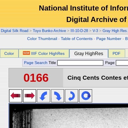
National Institute of Info
Digital Archive 
Digital Silk Road
>
Toyo Bunko Archive
>
III-10-D-28
>
V-3
>
Gray High Res
Color Thumbnail
-
Table of Contents
-
Page Number
-
B
Color
IIIF Color HighRes
Gray HighRes
PDF
Page Search
Title
Page
0166
Cinq Cents Contes et