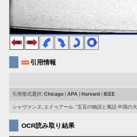
引用情報
引用形式選択:
Chicago
|
APA
|
Harvard
|
IEEE
シャヴァンヌ, エドゥアール. “五百の物語と寓話 中国の大蔵
OCR読み取り結果