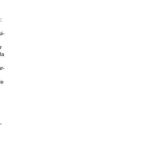
:
i-
r
la
ur-
le
.
-