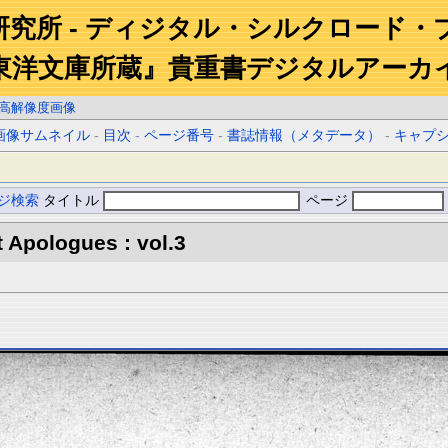
研究所 - ディジタル・シルクロード・
東洋文庫所蔵』貴重書デジタルアーカ
高解像度画像
画像サムネイル
-
目次
-
ページ番号
-
書誌情報（メタデータ）
-
キャプ
ジ検索
タイトル
ページ
 Apologues : vol.3