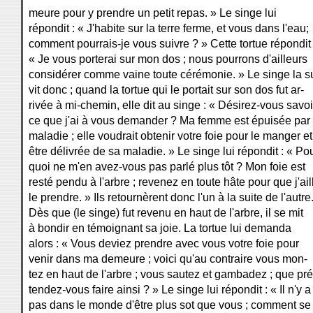
meure pour y prendre un petit repas. » Le singe lui
répondit : « J'habite sur la terre ferme, et vous dans l'eau;
comment pourrais-je vous suivre ? » Cette tortue répondit 
« Je vous porterai sur mon dos ; nous pourrons d'ailleurs
considérer comme vaine toute cérémonie. » Le singe la su
vit donc ; quand la tortue qui le portait sur son dos fut ar-
rivée à mi-chemin, elle dit au singe : « Désirez-vous savoi
ce que j'ai à vous demander ? Ma femme est épuisée par 
maladie ; elle voudrait obtenir votre foie pour le manger et
être délivrée de sa maladie. » Le singe lui répondit : « Po
quoi ne m'en avez-vous pas parlé plus tôt ? Mon foie est
resté pendu à l'arbre ; revenez en toute hâte pour que j'ail
le prendre. » Ils retournèrent donc l'un à la suite de l'autre
Dès que (le singe) fut revenu en haut de l'arbre, il se mit
à bondir en témoignant sa joie. La tortue lui demanda
alors : « Vous deviez prendre avec vous votre foie pour
venir dans ma demeure ; voici qu'au contraire vous mon-
tez en haut de l'arbre ; vous sautez et gambadez ; que pré
tendez-vous faire ainsi ? » Le singe lui répondit : « Il n'y a
pas dans le monde d'être plus sot que vous ; comment se