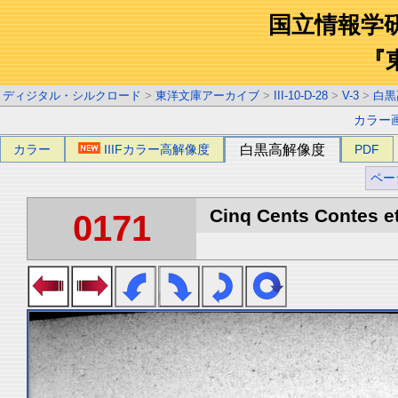
国立情報学
『
ディジタル・シルクロード
>
東洋文庫アーカイブ
>
III-10-D-28
>
V-3
>
白黒
カラー
カラー
IIIFカラー高解像度
白黒高解像度
PDF
ペー
Cinq Cents Contes et
0171