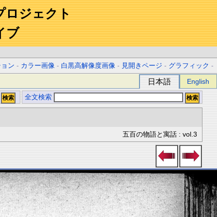
プロジェクト
イブ
ション
-
カラー画像
-
白黒高解像度画像
-
見開きページ
-
グラフィック
-
日本語
English
全文検索
五百の物語と寓話 : vol.3