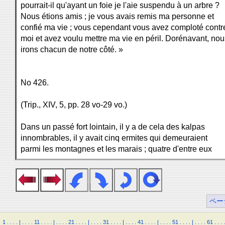
pourrait-il qu'ayant un foie je l'aie suspendu à un arbre ?
Nous étions amis ; je vous avais remis ma personne et
confié ma vie ; vous cependant vous avez comploté contr
moi et avez voulu mettre ma vie en péril. Dorénavant, nou
irons chacun de notre côté. »
No 426.
(Trip., XIV, 5, pp. 28 vo-29 vo.)
Dans un passé fort lointain, il y a de cela des kalpas
innombrables, il y avait cinq ermites qui demeuraient
parmi les montagnes et les marais ; quatre d'entre eux
ペー
1
.
.
.
.
|
.
.
.
.
11
.
.
.
.
|
.
.
.
.
21
.
.
.
.
|
.
.
.
.
31
.
.
.
.
|
.
.
.
.
41
.
.
.
.
|
.
.
.
.
51
.
.
.
.
|
.
.
.
.
61
.
.
.
.