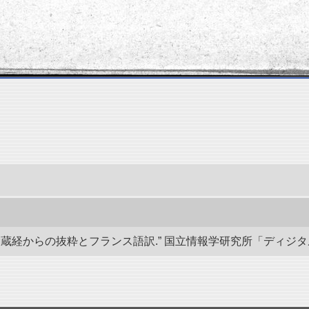
経からの抜粋とフランス語訳.” 国立情報学研究所「ディジタル・シルクロ