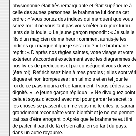
physionomie était très remarquable et était supérieure à
celle des autres personnes; le brahmane lui donna cet
ordre : « Vous portez des indices qui marquent que vous
serez roi ; il ne vous faut pas vous mêler aux jeux turbu-
lents de la foule. » Le jeune garçon répondit : « Je suis le
fils d'un magicien de malheur ; comment aurais-je les
indices qui marquent que je serai roi ? » Le brahmane
reprit : « D'après nos règles saintes, votre visage et votre
extérieur s'accordent exactement avec les diagrammes d
nos livres de prédictions et par conséquent vous devez
(être roi). Réfléchissez bien à mes paroles ; elles sont véri
diques et non trompeuses ; en tel mois et en tel jour le
roi de ce pays mourra et certainement il vous cédera sa
dignité. » Le jeune garçon répliqua : « Ne divulguez point
cela et soyez d'accord avec moi pour garder le secret ; si
les choses se passent comme vous me le dites, je saurai
grandement reconnaître votre bienfait et je ne me permet-
trai pas d'être arrogant. » Après que le brahmane eut fini
de parler, il partit de là et s'en alla, en sortant du pays,
dans un autre royaume.