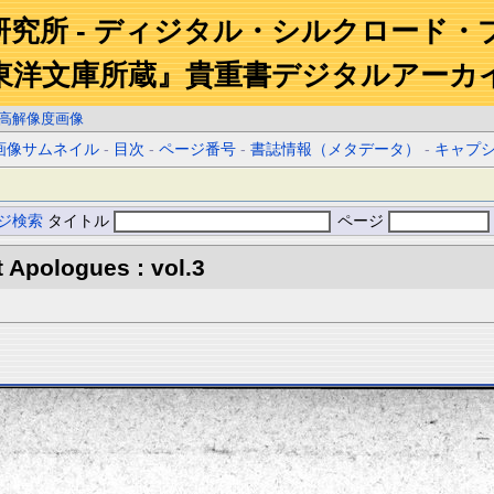
研究所 - ディジタル・シルクロード・
東洋文庫所蔵』貴重書デジタルアーカ
高解像度画像
画像サムネイル
-
目次
-
ページ番号
-
書誌情報（メタデータ）
-
キャプ
ジ検索
タイトル
ページ
 Apologues : vol.3