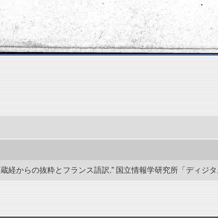
経からの抜粋とフランス語訳.” 国立情報学研究所「ディジタル・シルクロ