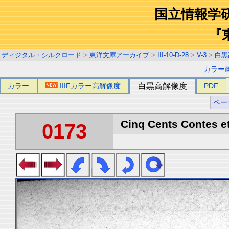
国立情報学
『
ディジタル・シルクロード
>
東洋文庫アーカイブ
>
III-10-D-28
>
V-3
>
白黒
カラー
カラー
IIIFカラー高解像度
白黒高解像度
PDF
ペー
Cinq Cents Contes et
0173