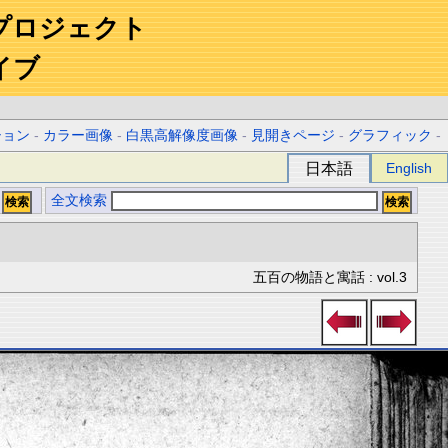
プロジェクト
イブ
ション
-
カラー画像
-
白黒高解像度画像
-
見開きページ
-
グラフィック
-
日本語
English
全文検索
五百の物語と寓話 : vol.3