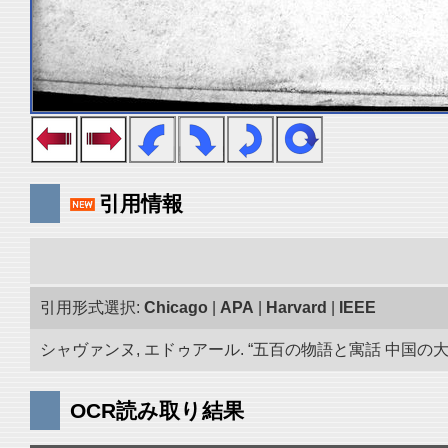
引用情報
引用形式選択:
Chicago
|
APA
|
Harvard
|
IEEE
シャヴァンヌ, エドゥアール. “五百の物語と寓話 中国の大蔵
OCR読み取り結果