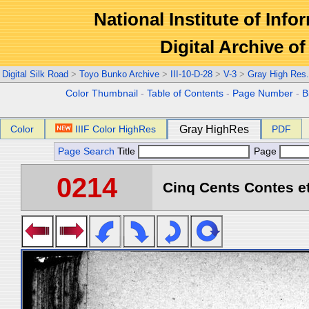
National Institute of Info
Digital Archive 
Digital Silk Road
>
Toyo Bunko Archive
>
III-10-D-28
>
V-3
>
Gray High Res
Color Thumbnail
-
Table of Contents
-
Page Number
-
B
Color
IIIF Color HighRes
Gray HighRes
PDF
Page Search
Title
Page
0214
Cinq Cents Contes et