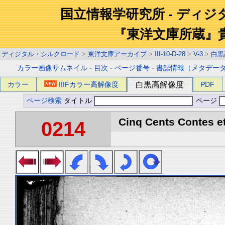
国立情報学研究所 - ディ
『東洋文庫所蔵』
ディジタル・シルクロード
>
東洋文庫アーカイブ
>
III-10-D-28
>
V-3
>
白黒
カラー画像サムネイル
-
目次
-
ページ番号
-
書誌情報（メタデー
カラー
IIIFカラー高解像度
白黒高解像度
PDF
ページ検索
タイトル
ページ
Cinq Cents Contes et
0214