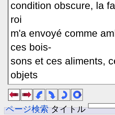
condition obscure, la f
roi
m'a envoyé comme amb
ces bois-
sons et ces aliments, ce
objets
ページ検索
タイトル