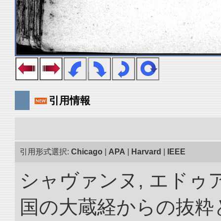
引用情報
引用形式選択:
Chicago
|
APA
|
Harvard
|
IEEE
シャヴァンヌ, エドゥア
国の大蔵経からの抜粋と