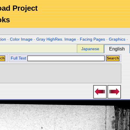
Road Project
oks
tion
-
Color Image
-
Gray HighRes. Image
-
Facing Pages
-
Graphics
-
Japanese
English
Full Text