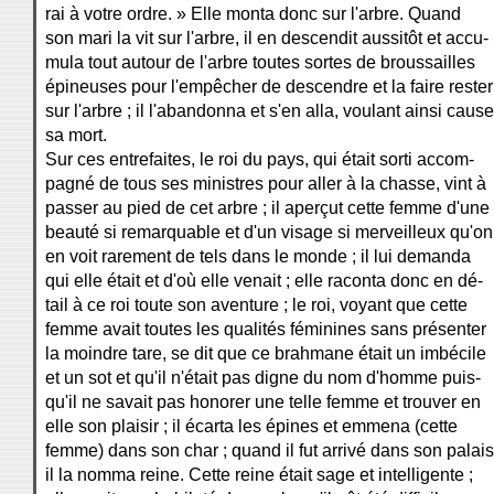
rai à votre ordre. » Elle monta donc sur l'arbre. Quand
son mari la vit sur l'arbre, il en descendit aussitôt et accu-
mula tout autour de l'arbre toutes sortes de broussailles
épineuses pour l'empêcher de descendre et la faire rester
sur l'arbre ; il l'abandonna et s'en alla, voulant ainsi cause
sa mort.
Sur ces entrefaites, le roi du pays, qui était sorti accom-
pagné de tous ses ministres pour aller à la chasse, vint à
passer au pied de cet arbre ; il aperçut cette femme d'une
beauté si remarquable et d'un visage si merveilleux qu'on
en voit rarement de tels dans le monde ; il lui demanda
qui elle était et d'où elle venait ; elle raconta donc en dé-
tail à ce roi toute son aventure ; le roi, voyant que cette
femme avait toutes les qualités féminines sans présenter
la moindre tare, se dit que ce brahmane était un imbécile
et un sot et qu'il n'était pas digne du nom d'homme puis-
qu'il ne savait pas honorer une telle femme et trouver en
elle son plaisir ; il écarta les épines et emmena (cette
femme) dans son char ; quand il fut arrivé dans son palais
il la nomma reine. Cette reine était sage et intelligente ;