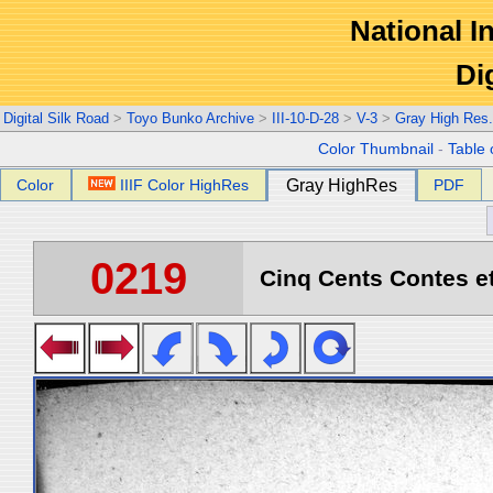
National In
Di
Digital Silk Road
>
Toyo Bunko Archive
>
III-10-D-28
>
V-3
>
Gray High Res
Color Thumbnail
-
Table 
Color
IIIF Color HighRes
Gray HighRes
PDF
0219
Cinq Cents Contes et