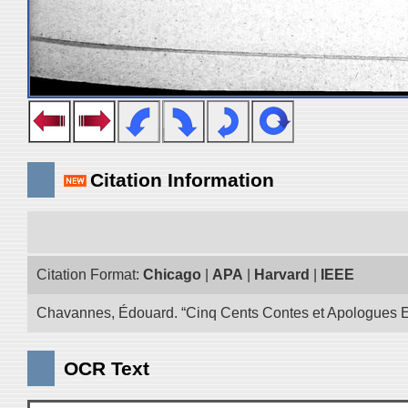
Citation Information
Citation Format:
Chicago
|
APA
|
Harvard
|
IEEE
Chavannes, Édouard. “Cinq Cents Contes et Apologues Extra
OCR Text