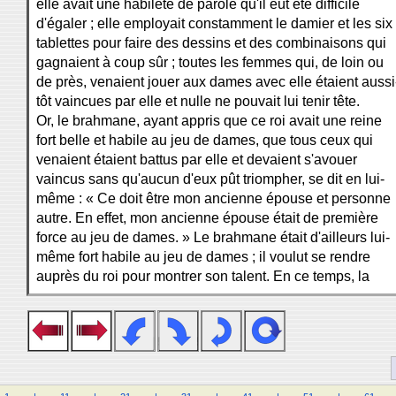
elle avait une habileté de parole qu'il eût été difficile
d'égaler ; elle employait constamment le damier et les six
tablettes pour faire des dessins et des combinaisons qui
gagnaient à coup sûr ; toutes les femmes qui, de loin ou
de près, venaient jouer aux dames avec elle étaient aussi
tôt vaincues par elle et nulle ne pouvait lui tenir tête.
Or, le brahmane, ayant appris que ce roi avait une reine
fort belle et habile au jeu de dames, que tous ceux qui
venaient étaient battus par elle et devaient s'avouer
vaincus sans qu'aucun d'eux pût triompher, se dit en lui-
même : « Ce doit être mon ancienne épouse et personne
autre. En effet, mon ancienne épouse était de première
force au jeu de dames. » Le brahmane était d'ailleurs lui-
même fort habile au jeu de dames ; il voulut se rendre
auprès du roi pour montrer son talent. En ce temps, la