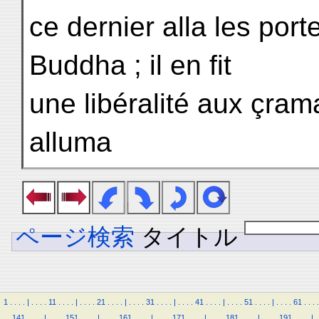
ce dernier alla les por
Buddha ; il en fit
une libéralité aux çram
alluma
ページ検索
タイトル
1
.
.
.
.
|
.
.
.
.
11
.
.
.
.
|
.
.
.
.
21
.
.
.
.
|
.
.
.
.
31
.
.
.
.
|
.
.
.
.
41
.
.
.
.
|
.
.
.
.
51
.
.
.
.
|
.
.
.
.
61
.
.
.
.
.
.
141
.
.
.
.
|
.
.
.
.
151
.
.
.
.
|
.
.
.
.
161
.
.
.
.
|
.
.
.
.
171
.
.
.
.
|
.
.
.
.
181
.
.
.
.
|
.
.
.
.
191
.
.
.
.
|
.