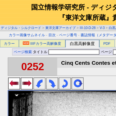
国立情報学研究所 - ディ
『東洋文庫所蔵』
ディジタル・シルクロード
>
東洋文庫アーカイブ
>
III-10-D-28
>
V-3
>
白黒
カラー画像サムネイル
-
目次
-
ページ番号
-
書誌情報（メタデー
カラー
IIIFカラー高解像度
白黒高解像度
PDF
ページ検索
タイトル
ページ
Cinq Cents Contes et
0252