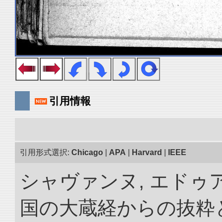
引用情報
引用形式選択:
Chicago
|
APA
|
Harvard
|
IEEE
シャヴァンヌ, エドゥア
国の大蔵経からの抜粋と