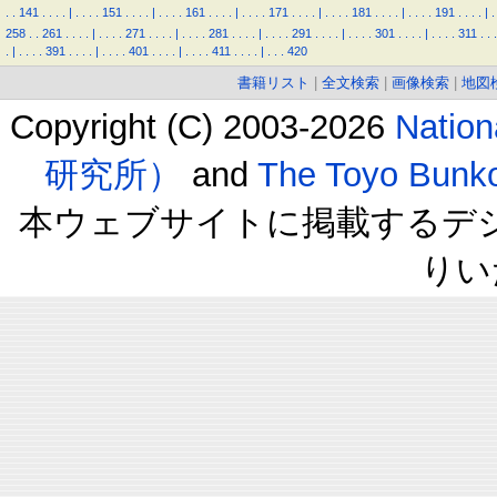
.
.
141
.
.
.
.
|
.
.
.
.
151
.
.
.
.
|
.
.
.
.
161
.
.
.
.
|
.
.
.
.
171
.
.
.
.
|
.
.
.
.
181
.
.
.
.
|
.
.
.
.
191
.
.
.
.
|
.
258
.
.
261
.
.
.
.
|
.
.
.
.
271
.
.
.
.
|
.
.
.
.
281
.
.
.
.
|
.
.
.
.
291
.
.
.
.
|
.
.
.
.
301
.
.
.
.
|
.
.
.
.
311
.
.
.
.
|
.
.
.
.
391
.
.
.
.
|
.
.
.
.
401
.
.
.
.
|
.
.
.
.
411
.
.
.
.
|
.
.
.
420
書籍リスト
|
全文検索
|
画像検索
|
地図
Copyright (C) 2003-2026
Natio
研究所）
and
The Toyo B
本ウェブサイトに掲載するデ
りい