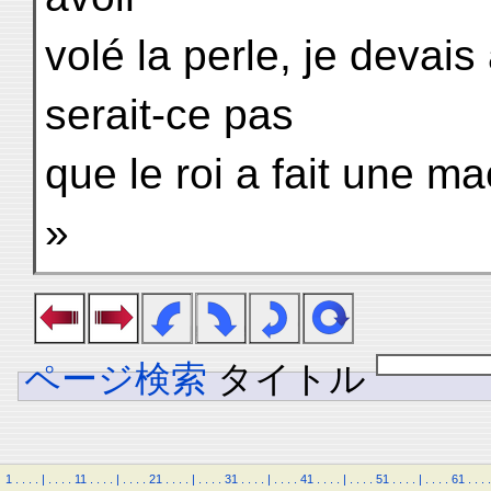
volé la perle, je devais
serait-ce pas
que le roi a fait une m
»
ページ検索
タイトル
1
.
.
.
.
|
.
.
.
.
11
.
.
.
.
|
.
.
.
.
21
.
.
.
.
|
.
.
.
.
31
.
.
.
.
|
.
.
.
.
41
.
.
.
.
|
.
.
.
.
51
.
.
.
.
|
.
.
.
.
61
.
.
.
.