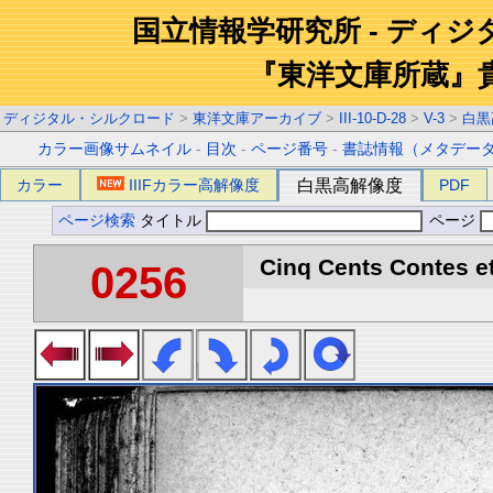
国立情報学研究所 - ディ
『東洋文庫所蔵』
ディジタル・シルクロード
>
東洋文庫アーカイブ
>
III-10-D-28
>
V-3
>
白黒
カラー画像サムネイル
-
目次
-
ページ番号
-
書誌情報（メタデー
カラー
IIIFカラー高解像度
白黒高解像度
PDF
ページ検索
タイトル
ページ
Cinq Cents Contes et
0256