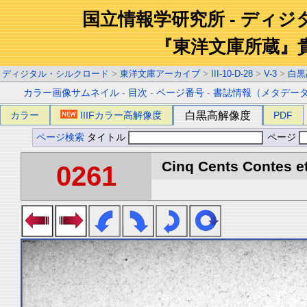
国立情報学研究所 - ディ
『東洋文庫所蔵』
ディジタル・シルクロード
>
東洋文庫アーカイブ
>
III-10-D-28
>
V-3
>
白黒
カラー画像サムネイル
-
目次
-
ページ番号
-
書誌情報（メタデー
カラー
IIIFカラー高解像度
白黒高解像度
PDF
ページ検索
タイトル
ページ
Cinq Cents Contes et
0261