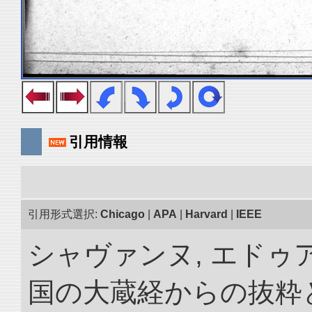
引用情報
引用形式選択:
Chicago
|
APA
|
Harvard
|
IEEE
シャヴァンヌ, エドゥア
国の大蔵経からの抜粋と