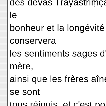
des devas Trayastriṃça
le
bonheur et la longévité 
conservera
les sentiments sages d'
mère,
ainsi que les frères aîn
se sont
tous réjouis, et c'est po