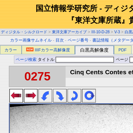
国立情報学研究所 - ディ
『東洋文庫所蔵』
ディジタル・シルクロード
>
東洋文庫アーカイブ
>
III-10-D-28
>
V-3
>
白黒
カラー画像サムネイル
-
目次
-
ページ番号
-
書誌情報（メタデー
カラー
IIIFカラー高解像度
白黒高解像度
PDF
ページ検索
タイトル
ページ
Cinq Cents Contes et
0275