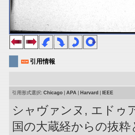
引用情報
引用形式選択:
Chicago
|
APA
|
Harvard
|
IEEE
シャヴァンヌ, エドゥア
国の大蔵経からの抜粋と