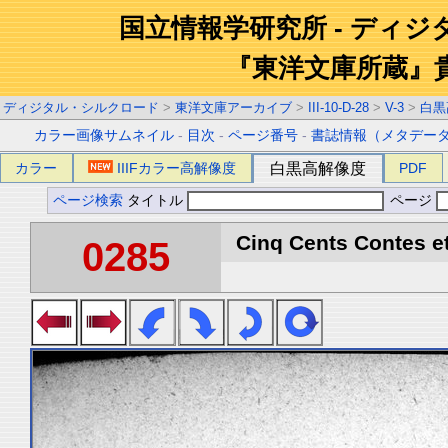
国立情報学研究所 - ディ
『東洋文庫所蔵』
ディジタル・シルクロード
>
東洋文庫アーカイブ
>
III-10-D-28
>
V-3
>
白黒
カラー画像サムネイル
-
目次
-
ページ番号
-
書誌情報（メタデー
カラー
IIIFカラー高解像度
白黒高解像度
PDF
ページ検索
タイトル
ページ
Cinq Cents Contes et
0285