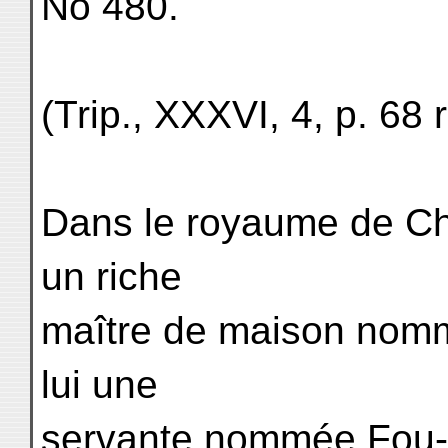
No 480.
(Trip., XXXVI, 4, p. 68 
Dans le royaume de Chö-
un riche
maître de maison nommé
lui une
servante nommée Fou-ni-