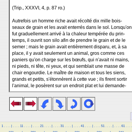
(Trip., XXXVI, 4, p. 87 ro.)
Autrefois un homme riche avait récolté dix mille bois-
seaux de grain et les avait enterrés dans le sol. Lorsqu'on
fut graduellement arrivé à la chaleur tempérée du prin-
temps, il ouvrit son silo afin de prendre le grain et de le
semer ; mais le grain avait entièrement disparu, et, à sa
place, il y avait seulement un animal, gros comme ces
paniers qu'on charge sur les bœufs, qui n'avait ni mains,
ni pieds, ni tête, ni yeux, et qui semblait une masse de
chair engourdie. Le maître de maison et tous les siens,
grands et petits, s'étonnèrent à cette vue ; ils firent sortir
l'animal, le posèrent sur un endroit plat et lui demande-
1
.
.
.
.
|
.
.
.
.
11
.
.
.
.
|
.
.
.
.
21
.
.
.
.
|
.
.
.
.
31
.
.
.
.
|
.
.
.
.
41
.
.
.
.
|
.
.
.
.
51
.
.
.
.
|
.
.
.
.
61
.
.
.
.