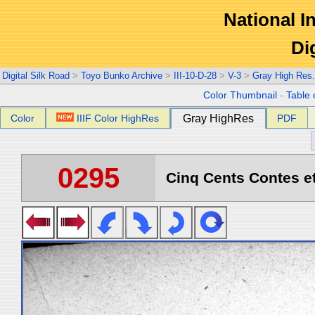
National In
Di
Digital Silk Road
>
Toyo Bunko Archive
>
III-10-D-28
>
V-3
>
Gray High Res
Color Thumbnail
-
Table 
Color
IIIF Color HighRes
Gray HighRes
PDF
0295
Cinq Cents Contes et