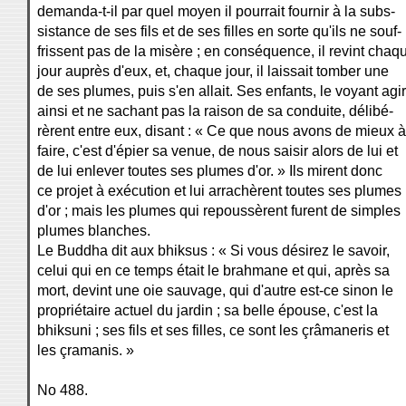
demanda-t-il par quel moyen il pourrait fournir à la subs-
sistance de ses fils et de ses filles en sorte qu'ils ne souf-
frissent pas de la misère ; en conséquence, il revint chaq
jour auprès d'eux, et, chaque jour, il laissait tomber une
de ses plumes, puis s'en allait. Ses enfants, le voyant agir
ainsi et ne sachant pas la raison de sa conduite, délibé-
rèrent entre eux, disant : « Ce que nous avons de mieux à
faire, c'est d'épier sa venue, de nous saisir alors de lui et
de lui enlever toutes ses plumes d'or. » Ils mirent donc
ce projet à exécution et lui arrachèrent toutes ses plumes
d'or ; mais les plumes qui repoussèrent furent de simples
plumes blanches.
Le Buddha dit aux bhiksus : « Si vous désirez le savoir,
celui qui en ce temps était le brahmane et qui, après sa
mort, devint une oie sauvage, qui d'autre est-ce sinon le
propriétaire actuel du jardin ; sa belle épouse, c'est la
bhiksuni ; ses fils et ses filles, ce sont les çrâmaneris et
les çramanis. »
No 488.