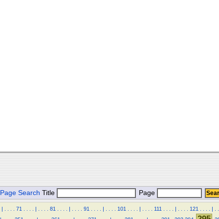
Page Search
Title
Page
|
.
.
.
.
71
.
.
.
.
|
.
.
.
.
81
.
.
.
.
|
.
.
.
.
91
.
.
.
.
|
.
.
.
.
101
.
.
.
.
|
.
.
.
.
111
.
.
.
.
|
.
.
.
.
121
.
.
.
.
|
.
.
295