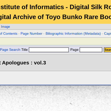
stitute of Informatics - Digital Silk 
gital Archive of Toyo Bunko Rare Bo
. Image
of Contents
-
Page Number
-
Biliographic Information (Metadata)
-
Cap
Page Search
Title
Page
 Apologues : vol.3