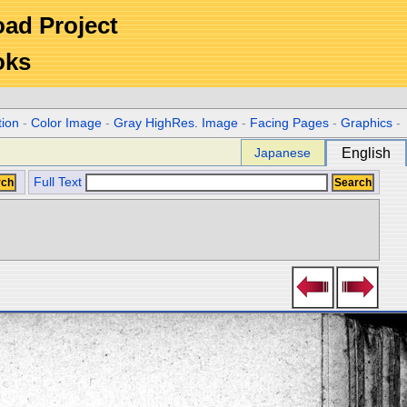
Road Project
oks
tion
-
Color Image
-
Gray HighRes. Image
-
Facing Pages
-
Graphics
-
Japanese
English
Full Text