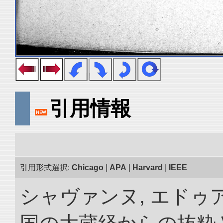
引用情報
引用形式選択:
Chicago
|
APA
|
Harvard
|
IEEE
シャヴァンヌ, エドゥア