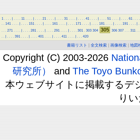
1
.
.
.
.
|
.
.
.
.
11
.
.
.
.
|
.
.
.
.
21
.
.
.
.
|
.
.
.
.
31
.
.
.
.
|
.
.
.
.
41
.
.
.
.
|
.
.
.
.
51
.
.
.
.
|
.
.
.
.
61
.
.
.
.
.
.
141
.
.
.
.
|
.
.
.
.
151
.
.
.
.
|
.
.
.
.
161
.
.
.
.
|
.
.
.
.
171
.
.
.
.
|
.
.
.
.
181
.
.
.
.
|
.
.
.
.
191
.
.
.
.
|
.
305
.
.
.
271
.
.
.
.
|
.
.
.
.
281
.
.
.
.
|
.
.
.
.
291
.
.
.
.
|
.
.
.
.
301
.
303
304
306
307
.
.
.
311
.
.
.
.
|
.
.
.
.
391
.
.
.
.
|
.
.
.
.
401
.
.
.
.
|
.
.
.
.
411
.
.
.
.
|
.
.
.
420
書籍リスト
|
全文検索
|
画像検索
|
地図
Copyright (C) 2003-2026
Natio
研究所）
and
The Toyo B
本ウェブサイトに掲載するデ
りい