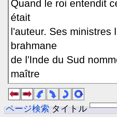
Quand le roi entendit c
était
l'auteur. Ses ministres 
brahmane
de l'Inde du Sud nommé
maître
ページ検索
タイトル