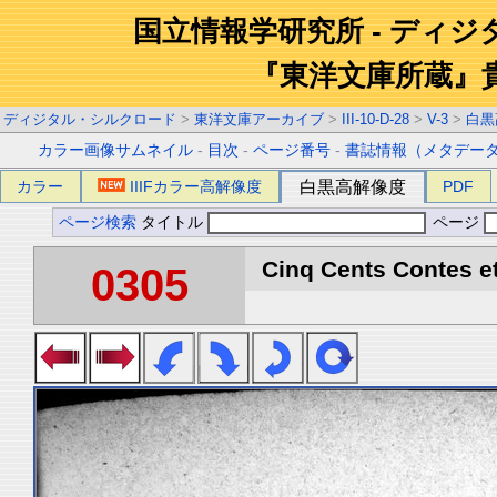
国立情報学研究所 - ディ
『東洋文庫所蔵』
ディジタル・シルクロード
>
東洋文庫アーカイブ
>
III-10-D-28
>
V-3
>
白黒
カラー画像サムネイル
-
目次
-
ページ番号
-
書誌情報（メタデー
カラー
IIIFカラー高解像度
白黒高解像度
PDF
ページ検索
タイトル
ページ
Cinq Cents Contes et
0305