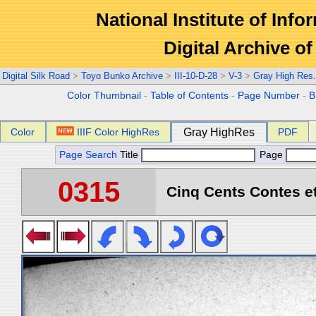
National Institute of Info
Digital Archive 
Digital Silk Road
>
Toyo Bunko Archive
>
III-10-D-28
>
V-3
>
Gray High Res
Color Thumbnail
-
Table of Contents
-
Page Number
-
B
Color
IIIF Color HighRes
Gray HighRes
PDF
Page Search
Title
Page
0315
Cinq Cents Contes et