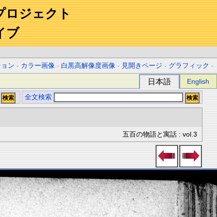
プロジェクト
イブ
ション
-
カラー画像
-
白黒高解像度画像
-
見開きページ
-
グラフィック
-
日本語
English
全文検索
五百の物語と寓話 : vol.3