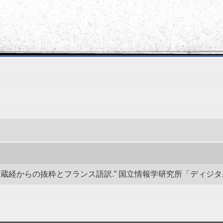
経からの抜粋とフランス語訳.” 国立情報学研究所「ディジタル・シルクロ