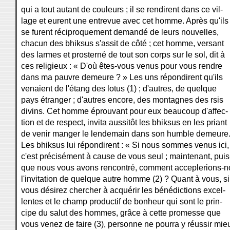
qui a tout autant de couleurs ; il se rendirent dans ce vil-
lage et eurent une entrevue avec cet homme. Après qu'ils
se furent réciproquement demandé de leurs nouvelles,
chacun des bhiksus s'assit de côté ; cet homme, versant
des larmes et prosterné de tout son corps sur le sol, dit à
ces religieux : « D'où êtes-vous venus pour vous rendre
dans ma pauvre demeure ? » Les uns répondirent qu'ils
venaient de l'étang des lotus (1) ; d'autres, de quelque
pays étranger ; d'autres encore, des montagnes des rsis
divins. Cet homme éprouvant pour eux beaucoup d'affec-
tion et de respect, invita aussitôt les bhiksus en les priant
de venir manger le lendemain dans son humble demeure
Les bhiksus lui répondirent : « Si nous sommes venus ici,
c'est précisément à cause de vous seul ; maintenant, puis
que nous vous avons rencontré, comment acceplerions-n
l'invitation de quelque autre homme (2) ? Quant à vous, si
vous désirez chercher à acquérir les bénédictions excel-
lentes et le champ productif de bonheur qui sont le prin-
cipe du salut des hommes, grâce à cette promesse que
vous venez de faire (3), personne ne pourra y réussir mie