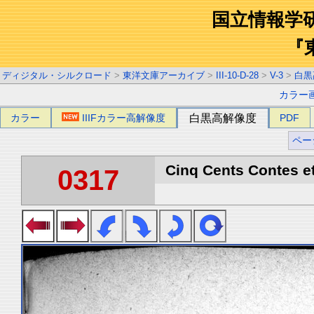
国立情報学
『
ディジタル・シルクロード
>
東洋文庫アーカイブ
>
III-10-D-28
>
V-3
>
白黒
カラー
カラー
IIIFカラー高解像度
白黒高解像度
PDF
ペー
Cinq Cents Contes et
0317