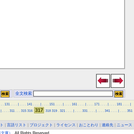
全文検索
.
.
131
.
.
.
.
|
.
.
.
.
141
.
.
.
.
|
.
.
.
.
151
.
.
.
.
|
.
.
.
.
161
.
.
.
.
|
.
.
.
.
171
.
.
.
.
|
.
.
.
.
181
.
.
.
.
|
317
|
.
.
.
.
311
.
.
.
315
316
318
319
.
321
.
.
.
.
|
.
.
.
.
331
.
.
.
.
|
.
.
.
.
341
.
.
.
.
|
.
.
.
.
351
ト
|
言語リスト
|
プロジェクト
|
ライセンス
|
おことわり
|
連絡先
|
ニュース
東洋文庫）
. All Rights Reserved.