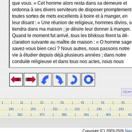
que vous. » Cet homme alors resta dans sa demeure et
ordonna à ses divers serviteurs de disposer promptement
toutes sortes de mets excellents à boire et à manger, en
leur disant : « Une réunion de religieux, hommes divins, s
tiendra dans ma maison ; je désire leur donner à manger.
Quand le moment fut arrivé, tous les bhiksus firent la dé-
claration suivante au maître de maison : « O homme sage
savez-vous bien ceci ? Nous autres, nous passons notre
vie à étudier depuis déjà plusieurs années ; dans notre
conduite religieuse et dans tous nos actes, nous nous
ペー
1
.
.
.
.
|
.
.
.
.
11
.
.
.
.
|
.
.
.
.
21
.
.
.
.
|
.
.
.
.
31
.
.
.
.
|
.
.
.
.
41
.
.
.
.
|
.
.
.
.
51
.
.
.
.
|
.
.
.
.
61
.
.
.
.
.
.
.
.
191
.
.
.
.
|
.
.
.
.
201
.
.
.
.
|
.
.
.
.
211
.
.
.
.
|
.
.
.
.
221
.
.
.
.
|
.
.
.
.
231
.
.
.
.
|
.
.
.
.
241
.
.
.
.
.
.
.
.
|
.
.
.
.
361
.
.
.
.
|
.
.
.
.
371
.
.
.
.
|
.
.
.
.
381
.
.
.
.
|
.
.
.
.
391
.
.
.
.
|
.
.
.
.
401
.
.
.
.
|
.
.
.
.
41
Copyright (C) 2003-2026
Nat