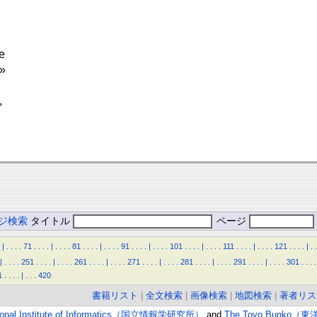
e
 »
,
ジ検索
タイトル
ページ
|
.
.
.
.
71
.
.
.
.
|
.
.
.
.
81
.
.
.
.
|
.
.
.
.
91
.
.
.
.
|
.
.
.
.
101
.
.
.
.
|
.
.
.
.
111
.
.
.
.
|
.
.
.
.
121
.
.
.
.
|
.
.
|
.
.
.
.
251
.
.
.
.
|
.
.
.
.
261
.
.
.
.
|
.
.
.
.
271
.
.
.
.
|
.
.
.
.
281
.
.
.
.
|
.
.
.
.
291
.
.
.
.
|
.
.
.
.
301
.
.
.
.
1
.
.
.
.
|
.
.
.
420
書籍リスト
|
全文検索
|
画像検索
|
地図検索
|
著者リス
ional Institute of Informatics（国立情報学研究所）
and
The Toyo Bunko（