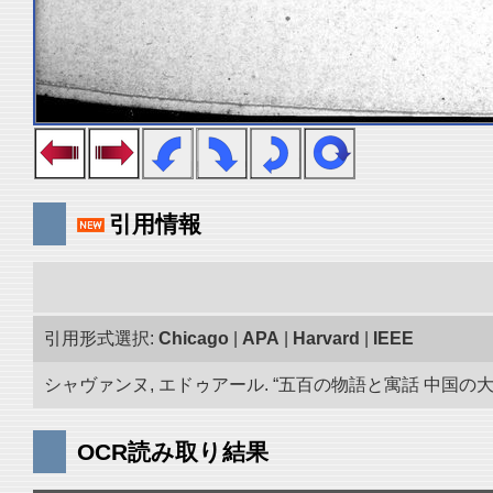
引用情報
引用形式選択:
Chicago
|
APA
|
Harvard
|
IEEE
シャヴァンヌ, エドゥアール. “五百の物語と寓話 中国の大蔵
OCR読み取り結果