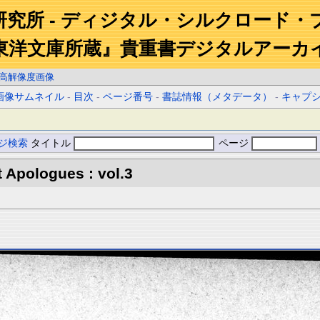
研究所 - ディジタル・シルクロード・
東洋文庫所蔵』貴重書デジタルアーカ
高解像度画像
画像サムネイル
-
目次
-
ページ番号
-
書誌情報（メタデータ）
-
キャプ
ジ検索
タイトル
ページ
 Apologues : vol.3