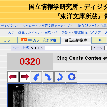
国立情報学研究所 - ディ
『東洋文庫所蔵』
ディジタル・シルクロード
>
東洋文庫アーカイブ
>
III-10-D-28
>
V-3
>
白黒
カラー画像サムネイル
-
目次
-
ページ番号
-
書誌情報（メタデー
カラー
IIIFカラー高解像度
白黒高解像度
PDF
ページ検索
タイトル
ページ
Cinq Cents Contes et
0320