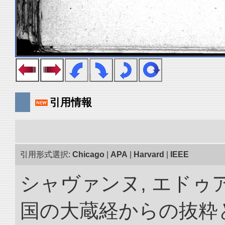
引用情報
引用形式選択:
Chicago
|
APA
|
Harvard
|
IEEE
シャヴァンヌ, エドゥア
国の大蔵経からの抜粋と