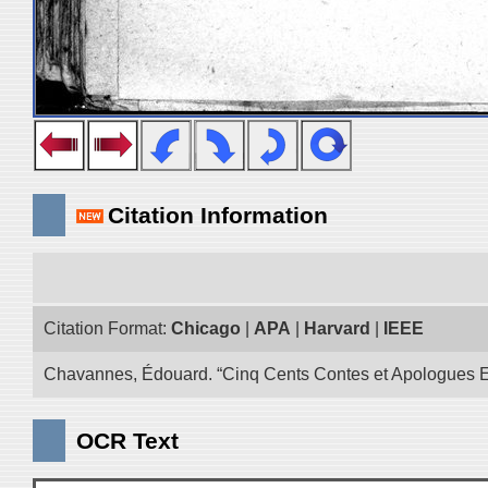
Citation Information
Citation Format:
Chicago
|
APA
|
Harvard
|
IEEE
Chavannes, Édouard. “Cinq Cents Contes et Apologues Extra
OCR Text