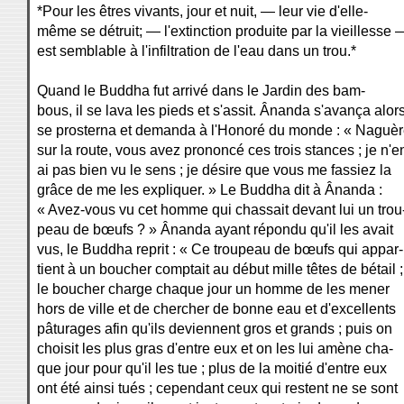
*Pour les êtres vivants, jour et nuit, — leur vie d'elle-
même se détruit; — l'extinction produite par la vieillesse 
est semblable à l'infiltration de l'eau dans un trou.*
Quand le Buddha fut arrivé dans le Jardin des bam-
bous, il se lava les pieds et s'assit. Ânanda s'avança alors
se prosterna et demanda à l'Honoré du monde : « Naguèr
sur la route, vous avez prononcé ces trois stances ; je n'e
ai pas bien vu le sens ; je désire que vous me fassiez la
grâce de me les expliquer. » Le Buddha dit à Ânanda :
« Avez-vous vu cet homme qui chassait devant lui un trou
peau de bœufs ? » Ânanda ayant répondu qu'il les avait
vus, le Buddha reprit : « Ce troupeau de bœufs qui appar-
tient à un boucher comptait au début mille têtes de bétail ;
le boucher charge chaque jour un homme de les mener
hors de ville et de chercher de bonne eau et d'excellents
pâturages afin qu'ils deviennent gros et grands ; puis on
choisit les plus gras d'entre eux et on les lui amène cha-
que jour pour qu'il les tue ; plus de la moitié d'entre eux
ont été ainsi tués ; cependant ceux qui restent ne se sont