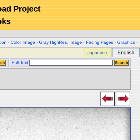
Road Project
oks
tion
-
Color Image
-
Gray HighRes. Image
-
Facing Pages
-
Graphics
-
Japanese
English
Full Text