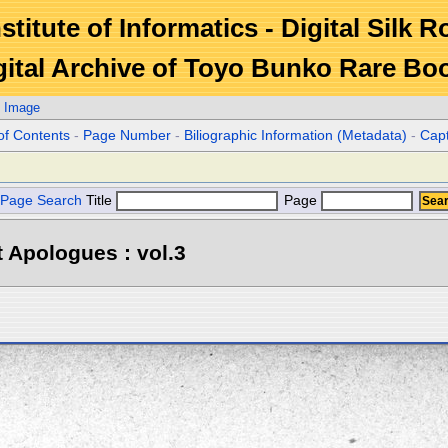
stitute of Informatics - Digital Silk 
gital Archive of Toyo Bunko Rare Bo
. Image
of Contents
-
Page Number
-
Biliographic Information (Metadata)
-
Cap
Page Search
Title
Page
 Apologues : vol.3