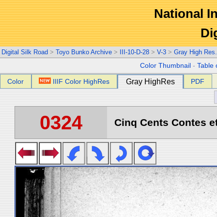
National In
Di
Digital Silk Road
>
Toyo Bunko Archive
>
III-10-D-28
>
V-3
>
Gray High Res
Color Thumbnail
-
Table 
Color
IIIF Color HighRes
Gray HighRes
PDF
0324
Cinq Cents Contes et