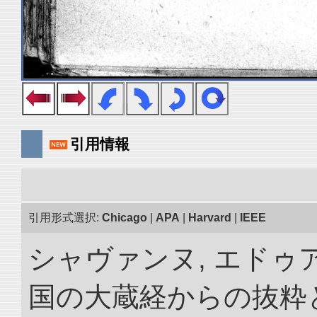
引用情報
引用形式選択:
Chicago
|
APA
|
Harvard
|
IEEE
シャヴァンヌ, エドゥア
国の大蔵経からの抜粋と