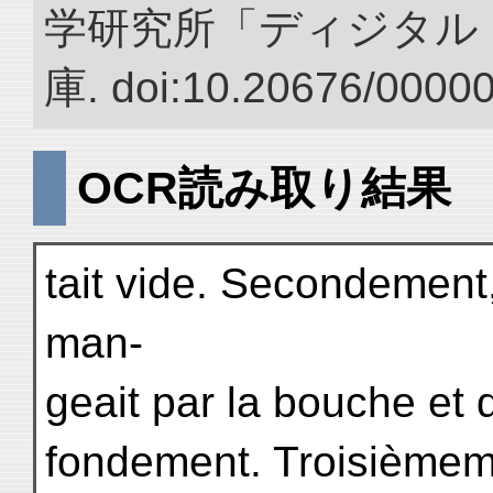
学研究所「ディジタル
庫. doi:10.20676/0000
OCR読み取り結果
tait vide. Secondement, 
man-
geait par la bouche et 
fondement. Troisièmemen