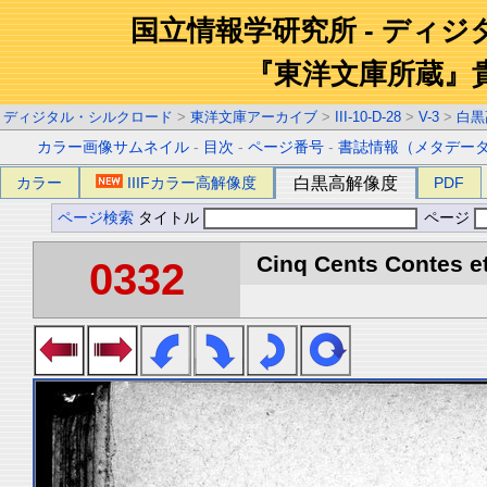
国立情報学研究所 - ディ
『東洋文庫所蔵』
ディジタル・シルクロード
>
東洋文庫アーカイブ
>
III-10-D-28
>
V-3
>
白黒
カラー画像サムネイル
-
目次
-
ページ番号
-
書誌情報（メタデー
カラー
IIIFカラー高解像度
白黒高解像度
PDF
ページ検索
タイトル
ページ
Cinq Cents Contes et
0332