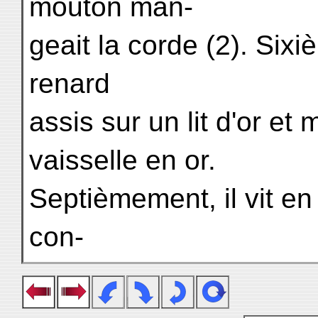
mouton man-
geait la corde (2). Sixi
renard
assis sur un lit d'or e
vaisselle en or.
Septièmement, il vit e
con-