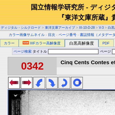
国立情報学研究所 - ディ
『東洋文庫所蔵』
ディジタル・シルクロード
>
東洋文庫アーカイブ
>
III-10-D-28
>
V-3
>
白黒
カラー画像サムネイル
-
目次
-
ページ番号
-
書誌情報（メタデー
カラー
IIIFカラー高解像度
白黒高解像度
PDF
ページ検索
タイトル
ページ
Cinq Cents Contes et
0342