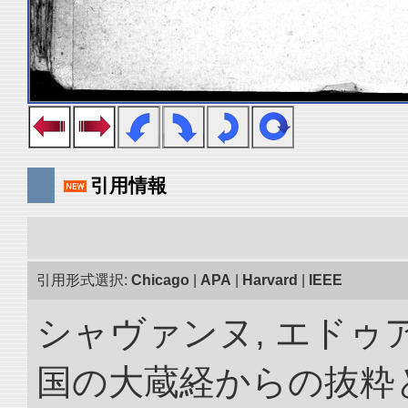
引用情報
引用形式選択:
Chicago
|
APA
|
Harvard
|
IEEE
シャヴァンヌ, エドゥア
国の大蔵経からの抜粋と