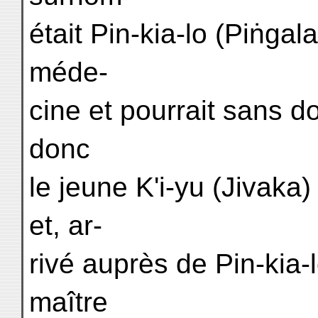
était Pin-kia-lo (Piṅgala
méde-
cine et pourrait sans do
donc
le jeune K'i-yu (Jivaka
et, ar-
rivé auprès de Pin-kia-l
maître