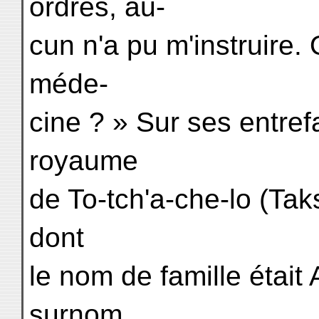
ordres, au-
cun n'a pu m'instruire. 
méde-
cine ? » Sur ses entrefa
royaume
de To-tch'a-che-lo (Taks
dont
le nom de famille était A-
surnom