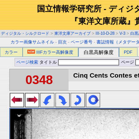
国立情報学研究所 - ディ
『東洋文庫所蔵』
ディジタル・シルクロード
>
東洋文庫アーカイブ
>
III-10-D-28
>
V-3
>
白黒
カラー画像サムネイル
-
目次
-
ページ番号
-
書誌情報（メタデー
カラー
IIIFカラー高解像度
白黒高解像度
PDF
ページ検索
タイトル
ページ
Cinq Cents Contes et
0348