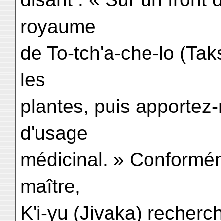
royaume
de To-tch'a-che-lo (Tak
les
plantes, puis apportez-
d'usage
médicinal. » Conformé
maître,
K'i-yu (Jivaka) recherc