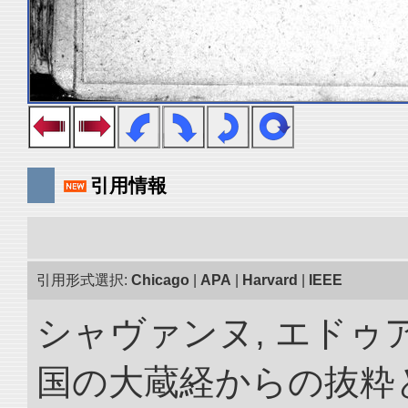
引用情報
引用形式選択:
Chicago
|
APA
|
Harvard
|
IEEE
シャヴァンヌ, エドゥア
国の大蔵経からの抜粋と