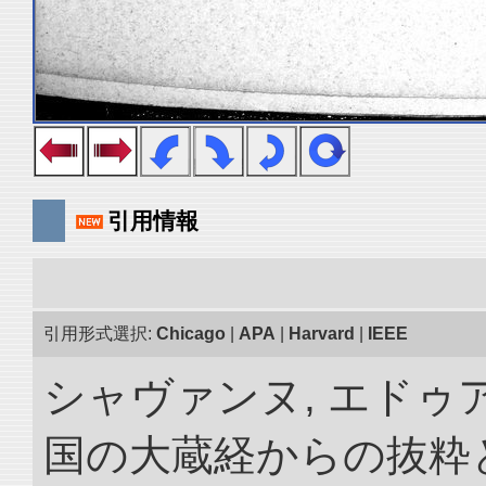
引用情報
引用形式選択:
Chicago
|
APA
|
Harvard
|
IEEE
シャヴァンヌ, エドゥア
国の大蔵経からの抜粋と