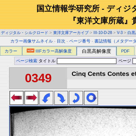
国立情報学研究所 - ディ
『東洋文庫所蔵』
ディジタル・シルクロード
>
東洋文庫アーカイブ
>
III-10-D-28
>
V-3
>
白黒
カラー画像サムネイル
-
目次
-
ページ番号
-
書誌情報（メタデー
カラー
IIIFカラー高解像度
白黒高解像度
PDF
ページ検索
タイトル
ページ
Cinq Cents Contes et
0349