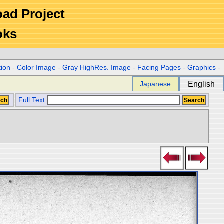
Road Project
oks
tion
-
Color Image
-
Gray HighRes. Image
-
Facing Pages
-
Graphics
-
Japanese
English
Full Text