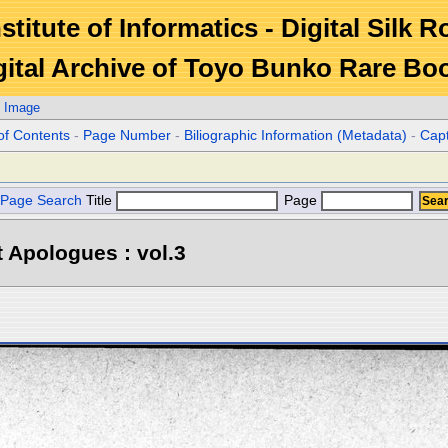
stitute of Informatics - Digital Silk 
gital Archive of Toyo Bunko Rare Bo
. Image
of Contents
-
Page Number
-
Biliographic Information (Metadata)
-
Cap
Page Search
Title
Page
 Apologues : vol.3