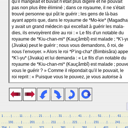
qu'il mangeait et buvait n'était plus digéré et ne pouvait
pas non plus être éliminé ; dans ce royaume, il ne s'était
trouvé personne qui pût le guérir ; les gens de là-bas
ayant appris que, dans le royaume de *Mo-kie* (Magadha),
y avait un grand médecin qui excellait à guérir les mala-
dies, ils envoyèrent dire au roi : « Le fils d'un notable du
royaume de *Kiu-chan-mi* (Kauçâmbî) est malade ; *K'i-y
(Jivaka) peut le guérir ; nous vous demandons, ô roi, de
nous l'envoyer. » Alors le roi *P'ing-cha* (Bimbisâra) appe
*K'i-yu* (Jivaka) et lui demanda : « Le fils d'un notable du
royaume de *Kiu-chan-mi* (Kauçâmbî) est malade ; pouv
vous le guérir ? » Comme il répondait qu'il le pouvait, le
roi reprit : « Puisque vous le pouvez, je vous autorise à
1
.
.
.
.
|
.
.
.
.
11
.
.
.
.
|
.
.
.
.
21
.
.
.
.
|
.
.
.
.
31
.
.
.
.
|
.
.
.
.
41
.
.
.
.
|
.
.
.
.
51
.
.
.
.
|
.
.
.
.
61
.
.
.
.
.
.
.
.
191
.
.
.
.
|
.
.
.
.
201
.
.
.
.
|
.
.
.
.
211
.
.
.
.
|
.
.
.
.
221
.
.
.
.
|
.
.
.
.
231
.
.
.
.
|
.
.
.
.
241
.
.
.
.
354
.
|
.
.
.
.
361
.
.
.
.
|
.
.
.
.
371
.
.
.
.
|
.
.
.
.
381
.
.
.
.
|
.
.
.
.
391
.
.
.
.
|
.
.
.
.
401
.
.
.
.
|
.
.
.
.
4