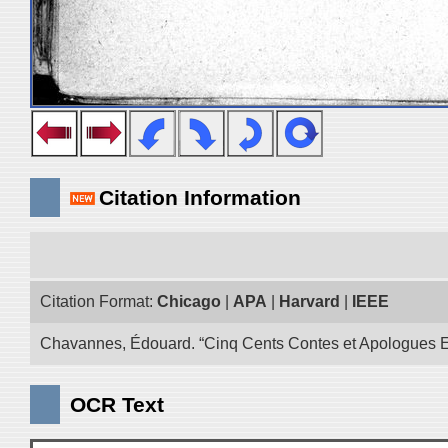
Citation Information
Citation Format:
Chicago
|
APA
|
Harvard
|
IEEE
Chavannes, Édouard. “Cinq Cents Contes et Apologues Extra
OCR Text