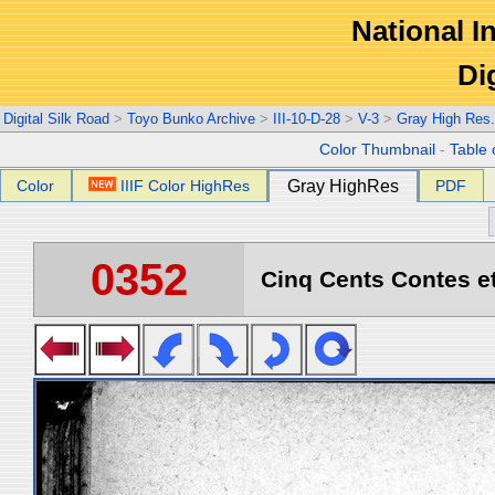
National In
Di
Digital Silk Road
>
Toyo Bunko Archive
>
III-10-D-28
>
V-3
>
Gray High Res
Color Thumbnail
-
Table 
Color
IIIF Color HighRes
Gray HighRes
PDF
0352
Cinq Cents Contes et