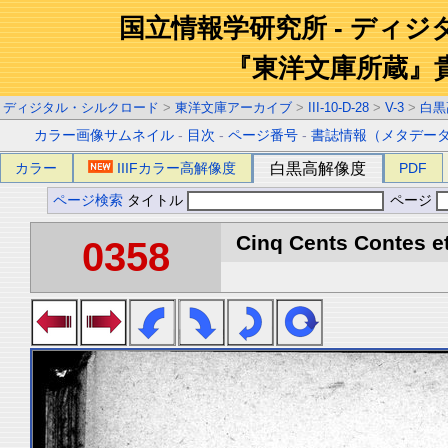
国立情報学研究所 - ディ
『東洋文庫所蔵』
ディジタル・シルクロード
>
東洋文庫アーカイブ
>
III-10-D-28
>
V-3
>
白黒
カラー画像サムネイル
-
目次
-
ページ番号
-
書誌情報（メタデー
カラー
IIIFカラー高解像度
白黒高解像度
PDF
ページ検索
タイトル
ページ
Cinq Cents Contes et
0358