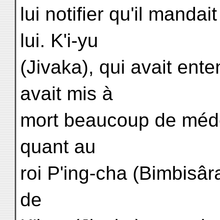
lui notifier qu'il mandai
lui. K'i-yu
(Jivaka), qui avait ent
avait mis à
mort beaucoup de médeci
quant au
roi P'ing-cha (Bimbisâr
de