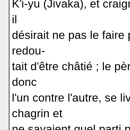
K'i-yu (Jivaka), et craig
il
désirait ne pas le faire p
redou-
tait d'être châtié ; le pè
donc
l'un contre l'autre, se li
chagrin et
ne savaient quel parti p