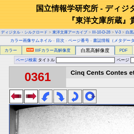
国立情報学研究所 - ディ
『東洋文庫所蔵』
ディジタル・シルクロード
>
東洋文庫アーカイブ
>
III-10-D-28
>
V-3
>
白黒
カラー画像サムネイル
-
目次
-
ページ番号
-
書誌情報（メタデー
カラー
IIIFカラー高解像度
白黒高解像度
PDF
ページ検索
タイトル
ページ
Cinq Cents Contes et
0361