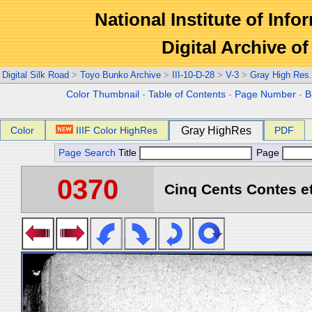
National Institute of Info
Digital Archive 
Digital Silk Road
>
Toyo Bunko Archive
>
III-10-D-28
>
V-3
>
Gray High Res
Color Thumbnail
-
Table of Contents
-
Page Number
-
B
Color
IIIF Color HighRes
Gray HighRes
PDF
Page Search
Title
Page
0370
Cinq Cents Contes et