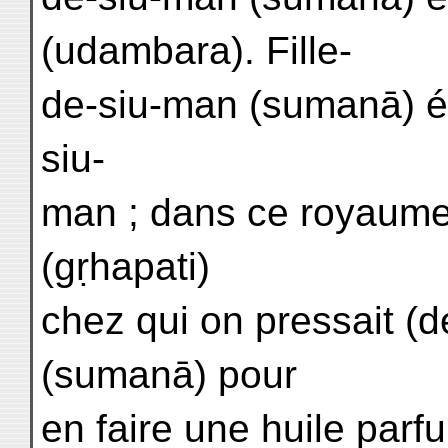
(udambara). Fille-
de-siu-man (sumanā) ét
siu-
man ; dans ce royaume, 
(gṛhapati)
chez qui on pressait (d
(sumanā) pour
en faire une huile parfu