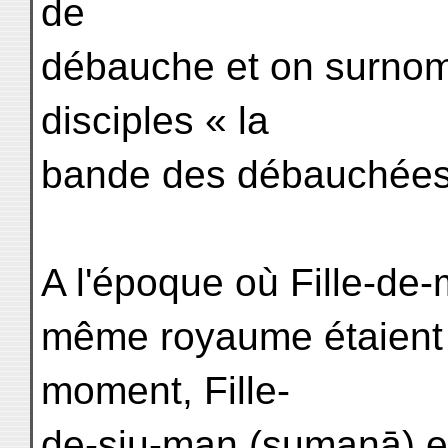
de
débauche et on surnom
disciples « la
bande des débauchées
A l'époque où Fille-de-
même royaume étaient
moment, Fille-
de-siu-man (sumanā) et