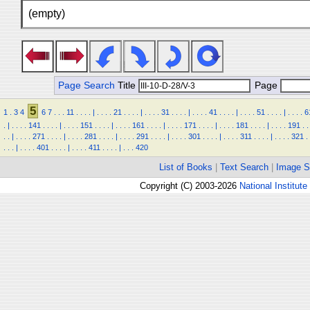
(empty)
Page Search
Title
Page
5
1
.
3
4
6
7
.
.
.
11
.
.
.
.
|
.
.
.
.
21
.
.
.
.
|
.
.
.
.
31
.
.
.
.
|
.
.
.
.
41
.
.
.
.
|
.
.
.
.
51
.
.
.
.
|
.
.
.
.
6
.
|
.
.
.
.
141
.
.
.
.
|
.
.
.
.
151
.
.
.
.
|
.
.
.
.
161
.
.
.
.
|
.
.
.
.
171
.
.
.
.
|
.
.
.
.
181
.
.
.
.
|
.
.
.
.
191
.
.
.
.
|
.
.
.
.
271
.
.
.
.
|
.
.
.
.
281
.
.
.
.
|
.
.
.
.
291
.
.
.
.
|
.
.
.
.
301
.
.
.
.
|
.
.
.
.
311
.
.
.
.
|
.
.
.
.
321
.
.
.
.
|
.
.
.
.
401
.
.
.
.
|
.
.
.
.
411
.
.
.
.
|
.
.
.
420
List of Books
|
Text Search
|
Image S
Copyright (C) 2003-2026
National Institute