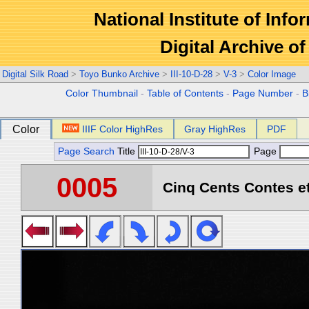
National Institute of Info
Digital Archive 
Digital Silk Road
>
Toyo Bunko Archive
>
III-10-D-28
>
V-3
>
Color Image
Color Thumbnail
-
Table of Contents
-
Page Number
-
B
Color
IIIF Color HighRes
Gray HighRes
PDF
Page Search
Title
Page
0005
Cinq Cents Contes et